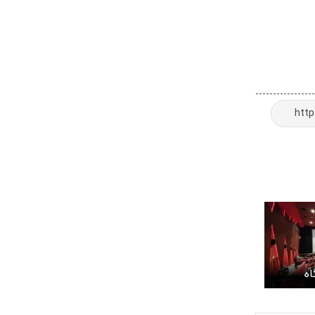
اه
بون سیاسی