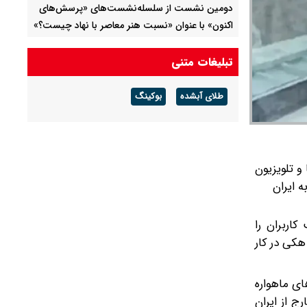
دومین نشست از سلسله‌نشست‌های «پرسش‌های
اکنون» با عنوان «نسبت هنر معاصر با نهاد چیست؟»
گیشه سینما در هفته گذشته چقدر بلیت فروخت؟
تبلیغات متنی
تئاترها این دو روز تعطیل است
طلای آبشده
بوکینگ
و تلویزیون
 ایران
کاربران را
کی در کار
ای ماهواره
ج از ایران