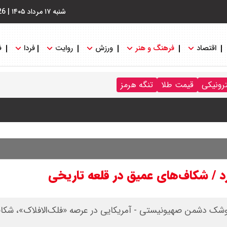
شنبه ۱۷ مرداد ۱۴۰۵
|
26
اقتصاد
فرهنگ و هنر
ورزش
روایت
فردا
ف
ترونیکی
قیمت طلا
تنگه هرمز
کل میراث‌فرهنگی لرستان گفت: در جریان اصابت ۱۵ موشک دشمن صهیونیستی - آمریکایی در عرصه «فلک‌الافلاک»، 