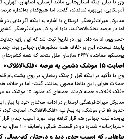
وی با بیان اینکه استان‌هایی مانند لرستان، اصفهان، تهران،
آمریکایی، بی‌بهره نماندند، گفت: اما هیچ‌کدام به‌اندازه عرص
مدیرکل میراث‌فرهنگی لرستان با اشاره به اینکه اگر بنایی در
اما در عرصه «فلک‌الافلاک»، تنها اداره کل میراث‌فرهنگی کشور
حسن‌پور، ادامه داد: این در تاریخ ثبت شد که این رژیم جنای
یونسکو، معاهده ۲۶۴۷ سازمان ملل متحد که همه کشورهای دنیا را در هنگام جنگ از حمله به آثار تاریخی منع کرده‌اند.
اصابت ۱۵ موشک دشمن به عرصه «فلک‌الافلاک»
وی با تأکید بر اینکه قبل از جنگ رمضان، بر روی پشت‌بام قلع
حملات هوایی این بناها مصون بمانند، گفت: اما بر خلاف همه 
«فلک‌الافلاک» حمله کردند. حمله‌ای که حدود ۱۵ موشک به عرصه این قلعه تاریخ اصابت کرد.
مدیرکل میراث‌فرهنگی لرستان در ادامه سخنان خود با بیان ا
حدود ۱۵ تن موشک، به بیخ تپه «فلک‌الافلاک»، اصابت ک
پرونده ثبت جهانی هم قرار گرفته بود، مورد آسیب جدی قرار 
«سربازخانه» شماره دو در قسمت شرقی باسابقه ۱۰۰ سال، به طور کامل از بین رفت.
بناهایی که آسیب جدی دید و درختان کهن‌سالی که 