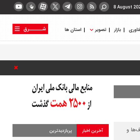
8 August 20
شــــــرق
ناوری
بازار
تصویر
استان ها
کتاب شرق
روزنامه شرق
شکاف‌ها و
آخرین اخبار
پربازدیدترین