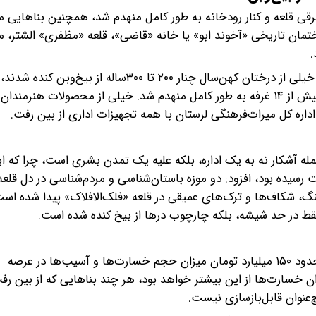
شرقی قلعه و کنار رودخانه به طور کامل منهدم شد، همچنین بناهایی م
تمان تاریخی «آخوند ابو» یا خانه «قاضی»، قلعه «مظفری» الشتر،
.
وی با بیان اینکه همچنین چشمه «گلستان» تغییر مسیر داد، خیلی از درختان کهن‌سال چنار ۲۰۰ تا ۳۰۰ساله 
کاج ۲۰۰ساله کنده شدند، تصریح کرد: بازارچه صنایع‌دستی با بیش از ۱۴ غرفه به طور کامل منهدم شد. خیلی از محصولات ه
داره کل میراث‌فرهنگی لرستان با همه تجهیزات اداری از بین رفت.
مله آشکار نه به یک اداره، بلکه علیه یک تمدن بشری است، چرا که ای
سیده بود، افزود: دو موزه باستان‌شناسی و مردم‌شناسی در دل قلعه
جنگ، شکاف‌ها و ترک‌های عمیقی در قلعه «فلک‌الافلاک» پیدا شده اس
نه فقط در حد شیشه، بلکه چارچوب درها از بیخ کنده شده است.
حسن‌پور، عنوان کرد: بر اساس برآوردی که صورت‌گرفته، فعلاً حدود ۱۵۰ میلیارد تومان میزان حجم خسارت‌ها و آسیب‌ها در عرصه
ان خسارت‌ها از این بیشتر خواهد بود، هر چند بناهایی که از بین رف
‌عنوان قابل‌بازسازی نیست.