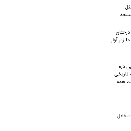
ثل
 مسجد
از بیخ‌وبن کنده شدند، درختان
نرمندان ما زیر آوار
ن دره
 تاریخی
ت، همه
ت قابل