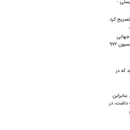
یستی -
تصریح کرد:
.
 جهانی
پایبند نیست، این بر خلاف همه منشورهای جهانی بود، چندین منشور و معاهده در دنیا هستند، از جمله معاهده ۱۹۵۴ لاهه، کنوانسیون ۹۷۲
 که در
بنابراین
ت داشت، در