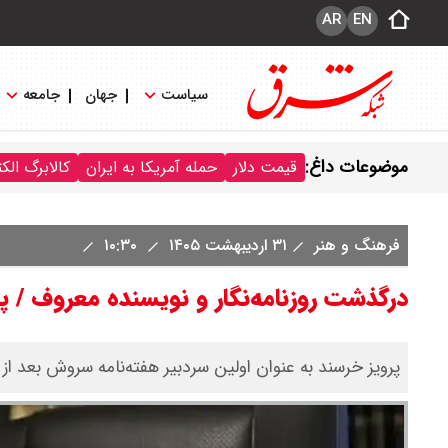
AR
EN
سیاست
جهان
جامعه
موضوعات داغ:
قیمت دلار
حمله آمریکا به ایران
کالابرگ الک
فرهنگ و هنر
۳۱ اردیبهشت ۱۴۰۵
۱۰:۳۰
درگذشت روزنامه‌نگار و نویسنده معروف / پ
پرویز خرسند به عنوان اولین سردبیر هفته‌نامه سروش بعد از انقلاب اسلام