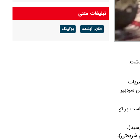
آهنگ رضا صادقی برای اربعین
تبلیغات متنی
طلای آبشده
بوکینگ
ار نشریات
لین سردبیر
است بر تو
به فروش رسید)،
 شریعتی)،