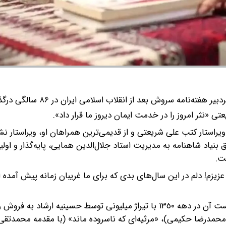
فته‌نامه سروش بعد از انقلاب اسلامی ایران در ۸۶ سالگی درگذشت.
عتی «نثر امروز را در خدمت ایمان دیروز ما قرار داد».
یز خرسند از دوستان دکتر علی شریعتی بود. او متولد ١٣١٩، ویراستار کتب علی شریعتی و از قدیمی‌ترین همراهان او، ویراست
عصر پهلوی، محقق بنیاد شاهنامه به مدیریت استاد جلال‌الدین همایی، پایه‌گذار و او
یزم! دلم در این سال‌های بدی که برای ما غریبان زمانه پیش آمده 
از آثار خرسند می‌توان به «اسطوره هابیل و قابیل» (که نوار کاست آن در دهه ١٣٥٠ با تیراژ میلیونی توسط حسینیه ارشاد 
محمدرضا حکیمی)، «مرثیه‌ای که ناسروده ماند» (با مقدمه محمدتقی