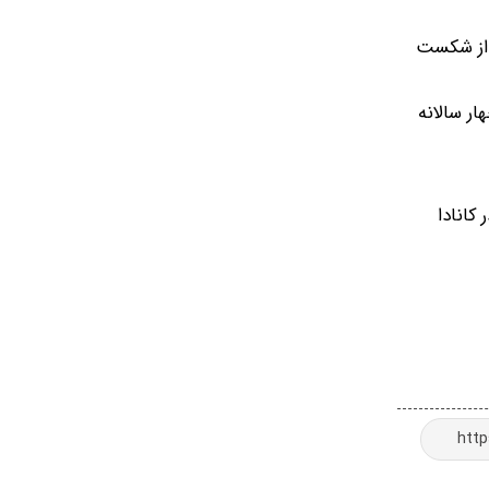
 از شکست
ت چهار سالانه
 شمالی—۱۱ شهر در ایالات متحده، سه شهر در مکزیک و ۲ شهر در کانادا