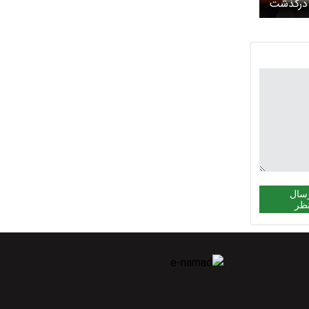
 درگذشت
سال
ظر