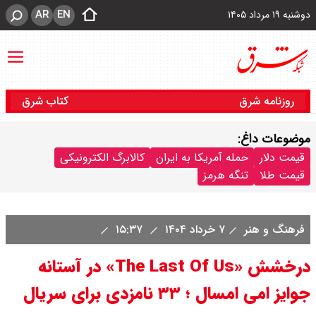
AR
EN
دوشنبه ۱۹ مرداد ۱۴۰۵
روزنامه شرق
کتاب شرق
موضوعات داغ:
قیمت دلار
حمله آمریکا به ایران
کالابرگ الکترونیکی
قیمت طلا
تنگه هرمز
فرهنگ و هنر
۷ خرداد ۱۴۰۴
۱۵:۳۷
درخشش «The Last Of Us» در آستانه
جوایز امی امسال ؛ ۳۳ نامزدی برای سریال