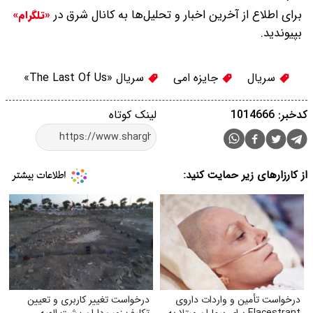
برای اطلاع از آخرین اخبار و تحلیل‌ها به کانال شرق در
«تلگرام»
بپیوندید.
سریال
جایزه امی
سریال «The Last Of Us»
کدخبر: 1014666
لینک کوتاه
از کارزارهای زیر حمایت کنید:
درخواست تأمین و واردات داروی
درخواست تغییر کاربری و تعیین‌
Elacestrant برای بیماران مبتلا به
تکلیف زمین‌داران پشت الهیه