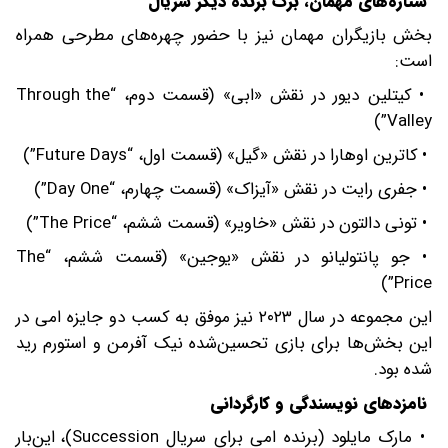
ستاره‌های مهمان، برگ برنده دیگر سریال
بخش بازیگران مهمان نیز با حضور چهره‌های مطرحی همراه
است:
• کیتلین دیور در نقش «ابی» (قسمت دوم، “Through the
Valley”)
• کاترین اوهارا در نقش «گیل» (قسمت اول، “Future Days”)
• جفری رایت در نقش «آیزاک» (قسمت چهارم، “Day One”)
• تونی دالتون در نقش «خاویر» (قسمت ششم، “The Price”)
• جو پانتولیانو در نقش «یوجین» (قسمت ششم، “The
Price”)
این مجموعه در سال ۲۰۲۳ نیز موفق به کسب دو جایزه امی در
این بخش‌ها برای بازی تحسین‌شده نیک آفرمن و استورم رید
شده بود.
نامزدهای نویسندگی و کارگردانی
• مارک مایلود (برنده امی برای سریال Succession)، این‌بار