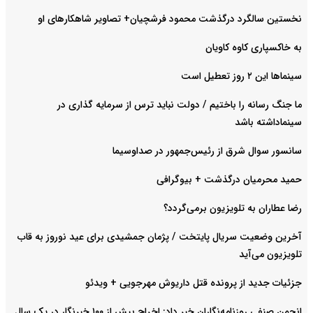
نخستین سالگرد درگذشت محمود فرشچیان+ تصاویر شاهکارهای او
به خاکسپاری کاوه کاویان
سینماها این ۲ روز تعطیل است
ما جنگ رسانه را باختیم / دولت نباید ترس از سرمایه گذاری در
سینماداشته باشد
سانسور سوال شرق از رئیس‌جمهور در صداوسیما
حمید محرمیان درگذشت + بیوگرافی
رضا عطاران به تلویزیون برمی‌گردد؟
آخرین وضعیت سریال پایتخت / پژمان جمشیدی برای عید نوروز به قاب
تلویزیون می‌آید
جزئیات جدید از پرونده قتل داریوش مهرجویی + ویدئو
انجمن صنفی روزنامه‌نگاران خبر داد: اخراج بیش از ۱۰۰ خبرنگار در یک سال