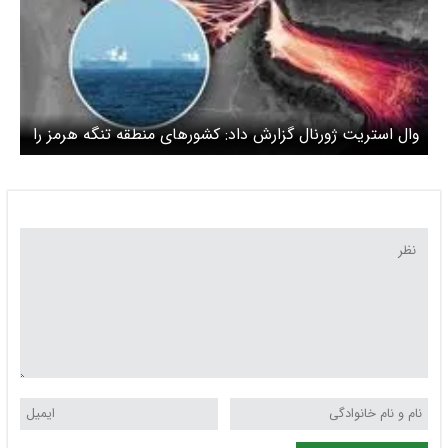
وال استریت ژورنال گزارش داد: کشورهای منطقه تنگه هرمز را
دور می‌زنند / ۳۵۰۰ کامیون از خلیج فارس به دریای سرخ در
حال حرکت هستند