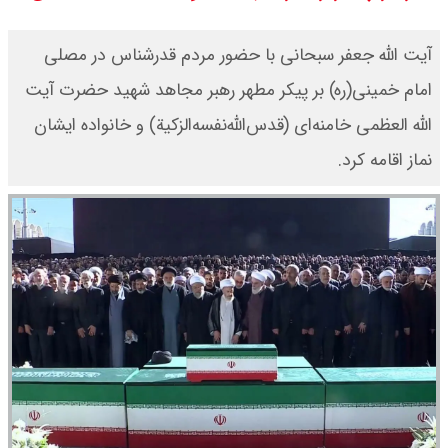
قیمت محصولات ایران خودرو امروز
آیت الله جعفر سبحانی با حضور مردم قدرشناس در مصلی
شنبه ۱۷ مرداد ۱۴۰۵ / قیمت دنا چند ؟
امام خمینی(ره) بر پیکر مطهر رهبر مجاهد شهید حضرت آیت
الله العظمی خامنه‌ای (قدس‌الله‌نفسه‌الزکیة) و خانواده ایشان
+ جدول
نماز اقامه کرد.
ثبت نام سایپا از امروز ۱۷ مرداد ۱۴۰۵
آغاز شد / خرید کوییک با پیش
پرداخت ۵۰۰ میلیون تومان + لینک
شاخص بورس امروز شنبه ۱۷ مرداد
۱۴۰۵ / شاخص افزایشی شد + تحلیل