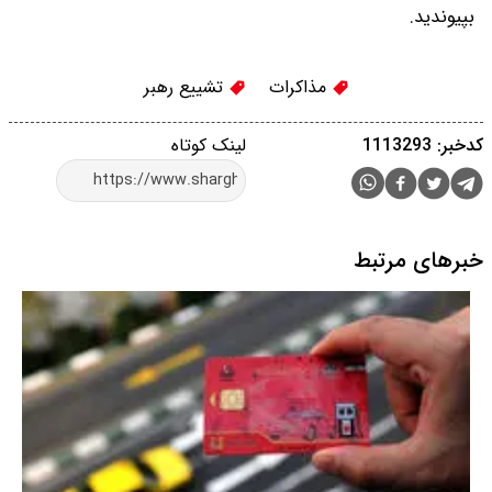
بپیوندید.
مذاکرات
تشییع رهبر
کدخبر: 1113293
لینک کوتاه
خبرهای مرتبط