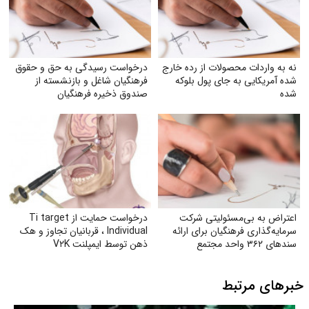
نه به واردات محصولات از رده خارج
درخواست رسیدگی به حق و حقوق
شده آمریکایی به جای پول بلوکه
فرهنگیان شاغل و بازنشسته از
شده
صندوق ذخیره فرهنگیان
اعتراض به بی‌مسئولیتی شرکت
درخواست حمایت از Ti target
سرمایه‌گذاری فرهنگیان برای ارائه
Individual ، قربانیان تجاوز و هک
سندهای ۳۶۲ واحد مجتمع
ذهن توسط ایمپلنت V۲K
مسکونی نور تهران
خبرهای مرتبط