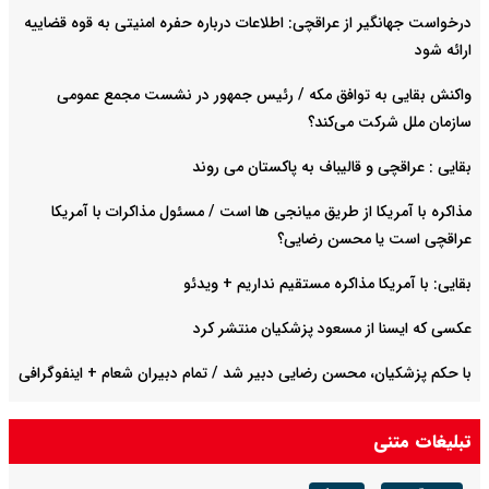
درخواست جهانگیر از عراقچی: اطلاعات درباره حفره امنیتی به قوه قضاییه
ارائه شود
واکنش بقایی به توافق مکه / رئیس جمهور در نشست مجمع عمومی
سازمان ملل شرکت می‌کند؟
بقایی : عراقچی و قالیباف به پاکستان می روند
مذاکره با آمریکا از طریق میانجی ها است / مسئول مذاکرات با آمریکا
عراقچی است یا محسن رضایی؟
بقایی: با آمریکا مذاکره مستقیم نداریم + ویدئو
عکسی که ایسنا از مسعود پزشکیان منتشر کرد
با حکم پزشکیان، محسن رضایی دبیر شد / تمام دبیران شعام + اینفوگرافی
عراقچی در وزارت امور خارجه مراسم تعزیه برگزار کرد + عکس
تبلیغات متنی