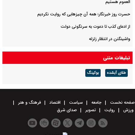
العموم هستیم
حسرت روز خبرنگار؛ همه آن چیزهایی که روایت نکردیم
از ادعای کذب تا دعوت به سرنگونی دولت
واشینگتن در انتظار زلزله
«پیمان مکه»، کد آغاز آرایش جدید امنیتی در منطقه؟
تبلیغات متنی
طلای آبشده
بوکینگ
صفحه نخست
جامعه
سیاست
اقتصاد
فرهنگ و هنر
ورزش
روایت
تصویر
صدای شرق