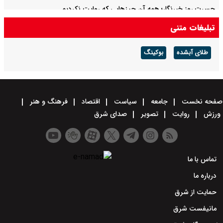
حسرت روز خبرنگار؛ همه آن چیزهایی که روایت نکردیم
تبلیغات متنی
از ادعای کذب تا دعوت به سرنگونی دولت
طلای آبشده
بوکینگ
صفحه نخست
جامعه
سیاست
اقتصاد
فرهنگ و هنر
ورزش
روایت
تصویر
صدای شرق
تماس با ما
درباره ما
حمایت از شرق
مانیفست شرق