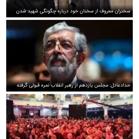
سخنران معروف از سخنان خود درباره چگونگی شهید شدن
رهبرانقلاب ، مذاکره با آمریکا و حدادعادل عذرخواهی کرد +
فایل صوتی
حدادعادل: مجلس یازدهم از رهبر انقلاب نمره قبولی گرفته
است