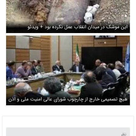
این موشک در میدان انقلاب عمل نکرده بود + ویدئو
هیچ تصمیمی خارج از چارچوب شورای عالی امنیت ملی و اذن
رهبری اتخاذ نخواهد شد/ دغدغه اصلی امروز ما نه جنگ و
موشک و بمباران، بلکه حفظ آرامش، انسجام و یکپارچگی
جامعه است