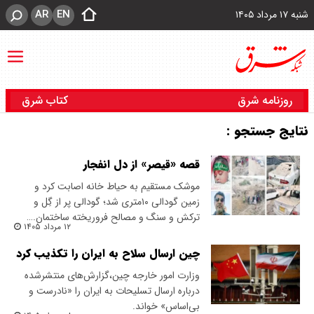
AR
EN
شنبه ۱۷ مرداد ۱۴۰۵
روزنامه شرق
کتاب شرق
نتایج جستجو :
قصه «قیصر» از دل انفجار
موشک مستقیم به حیاط خانه اصابت کرد و
زمین گودالی ۱۰‌متری شد؛ گودالی پر از گِل و
ترکش و سنگ و مصالح فروریخته ساختمان.…
۱۲ مرداد ۱۴۰۵
چین ارسال سلاح به ایران را تکذیب کرد
وزارت امور خارجه چین،گزارش‌های منتشرشده
درباره ارسال تسلیحات به ایران را «نادرست و
بی‌اساس» خواند.