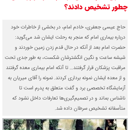
چطور تشخیص دادند؟
قیمت طلا ۱۸ عیار امروز جمعه ۱۶ مرداد
۱۴۰۵ اعلام شد/ طلا بر مدار صعود
حاج عیسی جعفری، خادم امام، در بخشی از خاطرات خود
درباره بیماری امام که منجر به رحلت ایشان شد می‌گوید:
قیمت نفت امروز جمعه ۱۶ مرداد ۱۴۰۵
حضرت امام بعد از آنکه در حال قدم زدن زمین خوردند و
/ نفت صعودی شد + جدول
شیشه ساعت و نگین انگشترشان شکست، به طور جدی تحت
مراقبت پزشکان قرار گرفتند... تا آنکه امام بیماری معده گرفتند
و از معده ایشان نمونه برداری کردند. نمونه را آقای میریان به
آزمایشگاه تخصصی برد و گفت متعلق به پدرم است تا
ناشناس بماند و در تصمیم‌گیری‌ها تعارفات داخل نشود که
متأسفانه تشخیص سرطان داده شد.