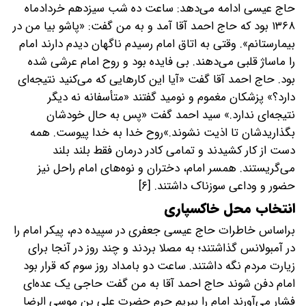
حاج عیسی ادامه می‌دهد: ساعت ده شب سیزدهم خردادماه
۱۳۶۸ بود که حاج احمد آقا آمد و به من گفت: «پاشو بیا من در
بیمارستانم». وقتی به اتاق امام رسیدم ناگهان دیدم دارند امام
را ماساژ قلبی می‌دهند. بی فایده بود و روح امام عرشی شده
بود. حاج احمد آقا گفت «آیا این کار‌هایی که می‌کنید نتیجه‌ای
دارد؟» پزشکان مغموم و نومید گفتند «متأسفانه نه دیگر
نتیجه‌ای ندارد.» سید احمد گفت «پس به حال خودشان
بگذاریدشان تا اذیت نشوند.»روح خدا به خدا پیوست. همه
دست از کار کشیدند و تمامی کادر درمان فقط بلند بلند
می‌گریستند. همسر امام، دختران و نوه‌های امام راحل نیز
حضور و وداعی سوزناک داشتند. [۶]
انتخاب محل خاکسپاری
براساس خاطرات حاج عیسی جعفری در سپیده دم، پیکر امام را
در آمبولانس گذاشتند؛ به مصلا بردند و چند روز در آنجا برای
زیارت مردم نگه داشتند. ساعت دو بامداد روز سوم که قرار بود
امام دفن شوند حاج احمد آقا به من گفت حاجی یک عده‌ای
فشار می‌آورند امام را ببریم حرم حضرت علی بن موسی الرضا