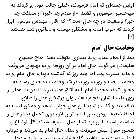
اولین جمله‌ای که امام فرمودند، خیلی جالب بود. رو کردند به
میرحسین موسوی و گفتند: «از مردم چه خبر؟ از مملکت چه
خبر؟ وضعیت در چه حال است؟» که آقای مهندس موسوی ابراز
کردند که خوب است و مشکلی نیست و دعاگوی شما هستند.
[۳]
وخامت حال امام
بعد از انجام عمل، روند بیماری متوقف نشد. حاج حسین
سلیمانی می‌گوید: حال امام در آن روز‌ها رو به بهبودی می‌رفت
و مایه مسرت بود، اما چند روز که گذشت دوباره حال امام رو به
وخامت رفت و روز به روز بدتر شد.وخامت به حدی رسید که
مجبور شدند مجددا امام را به اتاق عمل ببرند تا این بار عملی را
روی قلب ایشان انجام دهند. ولی پزشکان عمل را صلاح
ندانستند و گفتند: شاید این عمل جواب ندهد و ممکن است به
لحاظ ضعیف بودن بدن امام، توان لازم برای تحمل فشار عمل را
نداشته باشمد. این بود که از عمل منصرف شدند.[۴]...اوضاع به
همین منوال پیش می‌رفت و مدام حال امام بد می‌شد و دوباره
اندکی بهبودی می‌یافتند. گاه فشارشان پایین می‌آمد و دچار