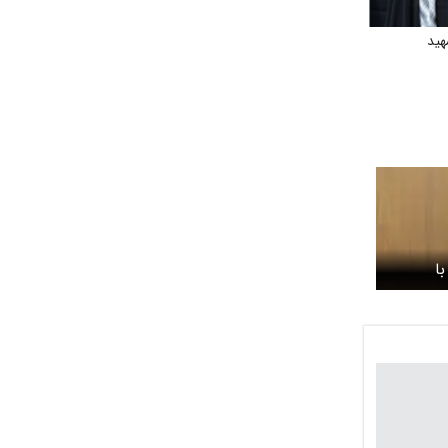
هید
ا
ت‌ها