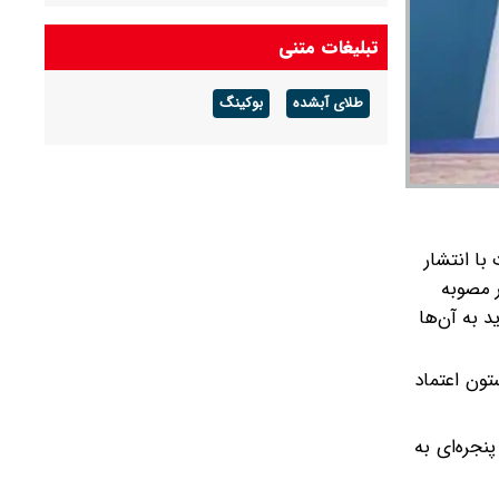
شکل تهاتر دریافت و اموال منقول و غیر منقول آن‌ها
توقیف شد
تبلیغات متنی
فرمانده نیروی هوایی ارتش: در دفاع از ایران، جان
طلای آبشده
بوکینگ
بر کف خواهیم بود
حمله حسین شریعتمداری به مذاکرات ایران و عمان
درباره تنگه هرمز: دارید تنگه را برای آمریکا باز
می‌کنید
با انتشار
ر مصوبه
د به آن‌ها
تون اعتماد
نجره‌ای به