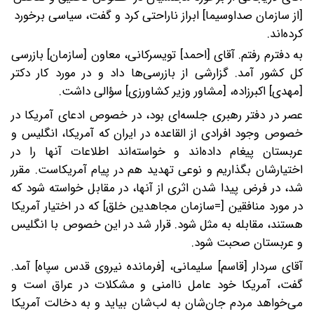
[از سازمان صداوسیما] ابراز ناراحتی‌ کرد و گفت، سیاسی برخورد
کرده‌اند.
به دفترم رفتم. آقای [احمد] تویسرکانی، معاون [سازمان] بازرسی‌
کل‌ کشور آمد. گزارشی از بازرسی‌ها داد و در مورد کار دکتر
[مهدی] اکبرزاده، [مشاور وزیر کشاورزی] سؤالی داشت.
عصر در دفتر رهبری جلسه‌ای بود، در خصوص ادعای آمریکا در
خصوص وجود افرادی از القاعده در ایران‌ که آمریکا، انگلیس و
عربستان پیغام داده‌اند و خواسته‌اند اطلاعات‌ آنها را در
اختیارشان بگذاریم و نوعی تهدید هم در پیام آمریکاست. مقرر
شد، در فرض پیدا شدن اثری از آنها، در مقابل خواسته شود که
در مورد منافقین [=سازمان مجاهدین خلق] که در اختیار آمریکا
هستند، مقابله به مثل شود. قرار شد در این خصوص با انگلیس
و عربستان صحبت شود.
آقای سردار [قاسم] سلیمانی، [فرمانده نیروی قدس سپاه] آمد.
گفت، آمریکا خود عامل ناامنی و مشکلات در عراق است و
می‌خواهد مردم جان‌شان به لب‌شان بیاید و به دخالت آمریکا