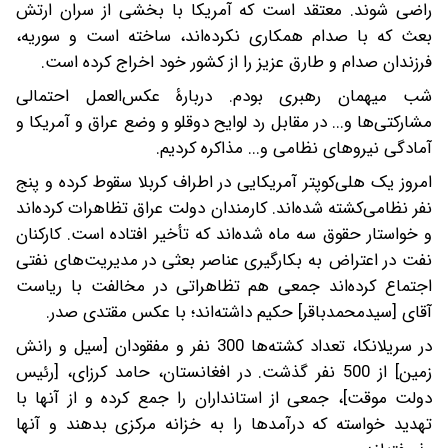
راضی شوند. معتقد است‌ که آمریکا با بخشی از سران ارتش
بعث‌ که با صدام همکاری نکرده‌اند، ساخته است و سوریه،
فرزندان صدام و طارق عزیز را از کشور خود اخراج کرده است.
شب میهمان رهبری بودم. دربارۀ عکس‌العمل‌ احتمالی
مشارکتی‌ها و... در مقابل رد لوایح دوقلو و وضع عراق و آمریکا و
آمادگی نیروهای نظامی و... مذاکره‌ کردیم.
امروز یک هلی‌کوپتر آمریکایی در اطراف‌ کربلا سقوط‌ کرده و پنج
نفر نظامی‌کشته شده‌اند. کارمندان دولت عراق تظاهرات‌ کرده‌اند
و خواستار حقوق سه ماه شده‌اند که تأخیر افتاده است. کارکنان
نفت در اعتراض به بکارگیری عناصر بعثی در مدیریت‌های نفتی
اجتماع کرده‌اند جمعی هم تظاهراتی در مخالفت با ریاست
آقای [سیدمحمدباقر] حکیم داشته‌اند؛ با عکس مقتدی صدر.
در سریلانکا، تعداد کشته‌ها 300 نفر و مفقودان [سیل و رانش
زمین] از 500 نفر گذشت. در افغانستان، حامد کرزای، [رئیس
دولت موقت]، جمعی از استانداران را جمع کرده و از آنها با
تهدید خواسته که درآمدها را به خزانه مرکزی بدهند و آنها