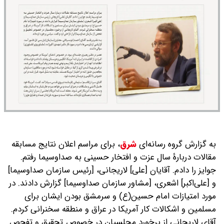
به گزارش گروه رسانه‌ای
شرق
،
برای مراسم اعلان نتایج مسابقه
مقالات دربارۀ سال عزت و افتخار حسینی به صداوسیما رفتم.
جوایز را دادم. آقایان [علی] لاریجانی، [رئیس سازمان صداوسیما]
و [علی‌اکبر] اشعری، [مشاور سازمان صداوسیما] گزارش دادند. در
مورد امتیازات امام حسین(ع) و سرمشق بودن ایشان برای
مسلمین و اشکالات‌ کار آمریکا در عراق و منطقه سخنرانی کردم.
آقای لاریجانی از برخورد مجلسیان در خصوص تحقیق و تفحص