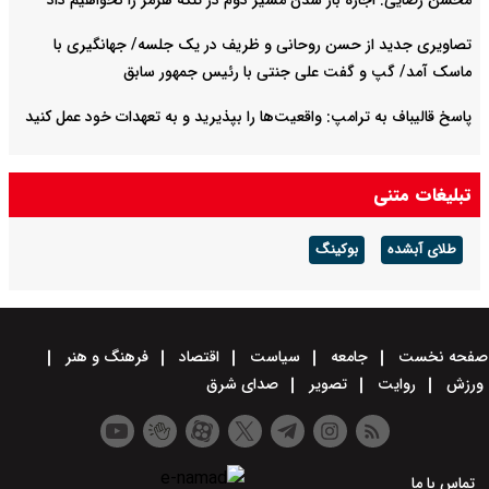
محسن رضایی: اجازه باز شدن مسیر دوم در تنگه هرمز را نخواهیم داد
تصاویری جدید از حسن روحانی و ظریف در یک جلسه/ جهانگیری با
ماسک آمد/ گپ و گفت علی جنتی با رئیس جمهور سابق
پاسخ قالیباف به ترامپ: واقعیت‌ها را بپذیرید و به تعهدات خود عمل کنید
تبلیغات متنی
طلای آبشده
بوکینگ
صفحه نخست
جامعه
سیاست
اقتصاد
فرهنگ و هنر
ورزش
روایت
تصویر
صدای شرق
تماس با ما