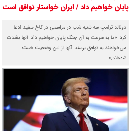
پایان خواهیم داد / ایران خواستار توافق است
جزئیات عرضه اولیه احیا در فرابورس
اعلام شد
دونالد ترامپ سه شنبه شب در مراسمی در کاخ سفید ادعا
کرد: «ما به سرعت به آن جنگ پایان خواهیم داد. آنها بشدت
قیمت بیت کوین،تتر و اتریوم امروز
می‌خواهند به توافق برسند. آنها از این وضعیت خسته
جمعه ۱۶ مرداد۱۴۰۵ / قیمت بیت
شده‌اند.»
کوین چند؟ + جدول