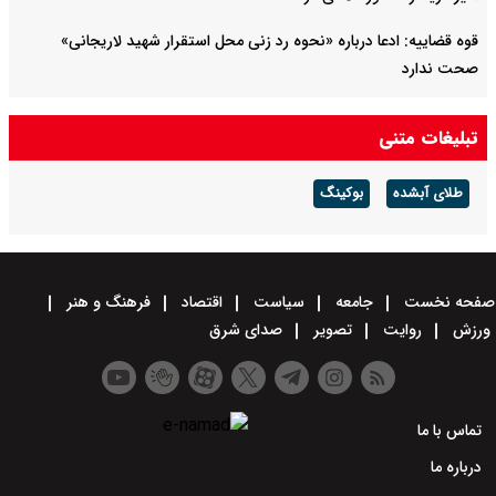
قوه قضاییه: ادعا درباره «نحوه رد زنی محل استقرار شهید لاریجانی»
صحت ندارد
سرپرست وزارت دفاع: دست نیروهای مسلح برای پاسخ به تهدیدات پُر
تبلیغات متنی
است
طلای آبشده
بوکینگ
صفحه نخست
جامعه
سیاست
اقتصاد
فرهنگ و هنر
ورزش
روایت
تصویر
صدای شرق
تماس با ما
درباره ما