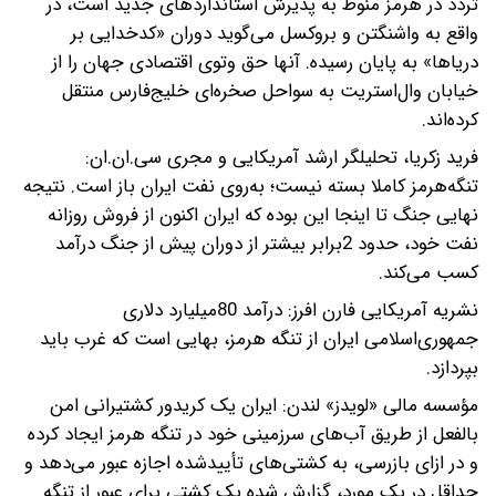
تردد در هرمز منوط به پذیرش استانداردهای جدید است، در
واقع به واشنگتن و بروکسل می‌گوید دوران «کدخدایی بر
دریاها» به پایان رسیده. آنها حق وتوی اقتصادی جهان را از
خیابان وال‌استریت به سواحل صخره‌ای خلیج‌فارس منتقل
کرده‌اند.
فرید زکریا، تحلیلگر ارشد آمریکایی و مجری سی.‌ان.‌ان:
تنگه‌هرمز کاملا بسته نیست؛ به‌روی نفت ایران باز است. نتیجه
نهایی جنگ تا اینجا این بوده که ایران اکنون از فروش روزانه
نفت خود، حدود 2برابر بیشتر از دوران پیش از جنگ درآمد
کسب می‌کند.
نشریه آمریکایی فارن افرز: درآمد 80میلیارد دلاری
جمهوری‌اسلامی ایران از تنگه هرمز، بهایی است که غرب باید
بپردازد.
مؤسسه مالی «لویدز» لندن: ایران یک کریدور کشتیرانی امن
بالفعل از طریق آب‌های سرزمینی خود در تنگه هرمز ایجاد کرده
و در ازای بازرسی، به کشتی‌های تأییدشده اجازه عبور می‌دهد و
حداقل در یک مورد، گزارش شده یک کشتی برای عبور از تنگه