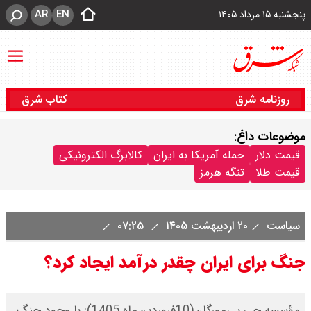
AR
EN
پنجشنبه ۱۵ مرداد ۱۴۰۵
روزنامه شرق
کتاب شرق
موضوعات داغ:
قیمت دلار
حمله آمریکا به ایران
کالابرگ الکترونیکی
قیمت طلا
تنگه هرمز
سیاست
۲۰ اردیبهشت ۱۴۰۵
۰۷:۲۵
جنگ برای ایران چقدر درآمد ایجاد کرد؟
مؤسسه جی.پی‌مورگان(10فروردین‌ماه 1405): با وجود جنگ