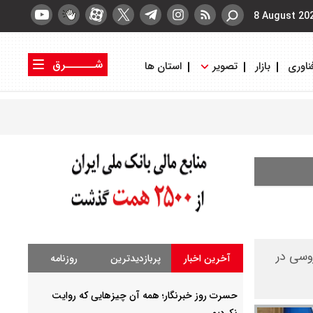
8 August 20
شــــــرق
ناوری
بازار
تصویر
استان ها
کتاب شرق
روزنامه شرق
روسی در
آخرین اخبار
پربازدیدترین
روزنامه
حسرت روز خبرنگار؛ همه آن چیزهایی که روایت
نکردیم