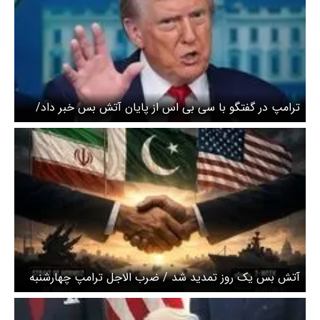
ترامپ در گفتگو با سی بی اس از پایان آتش بس خبر داد/
توافق نزدیک است ؟
آتش بس یک روز تمدید شد / ضرب الاجل ترامپ چهارشنبه
است