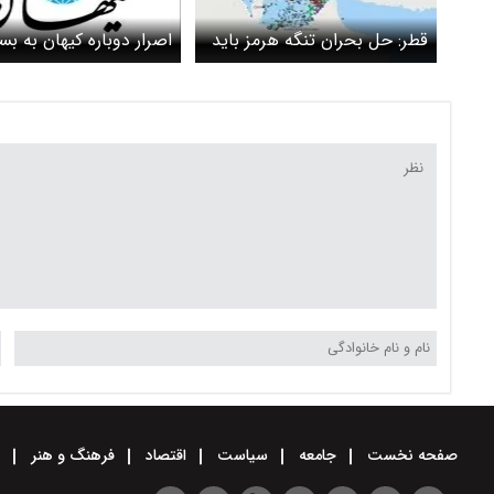
قطر: حل‌ بحران تنگه هرمز باید
اصرار دوباره کیهان به ب
منطقه‌ای باشد
تنگه هرمز؛ این کار هم قا
است و هم انقلابی!
صفحه نخست
جامعه
سیاست
اقتصاد
فرهنگ و هنر
و