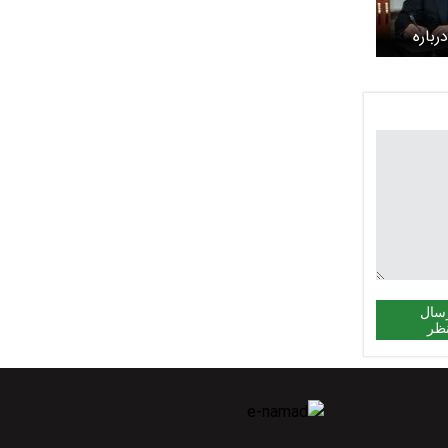
رباره
سال
ظر