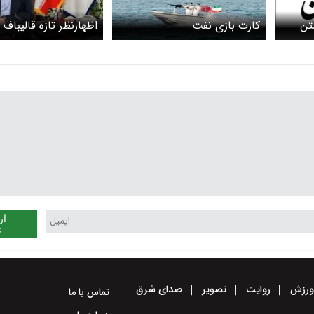
ستن
کارت بازی نفت
اظهارنظر تازه قالیباف د
نونی
تنگه هرمز
ار
ن
رزش
روایت
تصویر
صدای شرق
تماس با ما