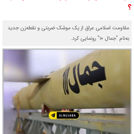
؟
چرا معوقات بازنشستگان تامین
اجتماعی پرداخت نمی شود؟
مقاومت اسلامی عراق از یک موشک ضربتی و نقطه‌زن جدید
به‌نام "جمال ۱۰" رونمایی کرد.
جزئیات عرضه اولیه احیا در فرابورس
اعلام شد