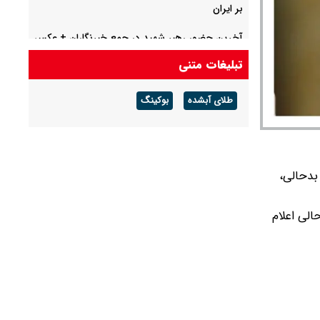
بر ایران
آخرین حضور رهبر شهید در جمع خبرنگاران + عکس
تبلیغات متنی
محمدجواد ظریف در مراسم تشییع ابولقاسم قاسم
زاده + ویدئو
طلای آبشده
بوکینگ
بدحالی،
الی اعلام