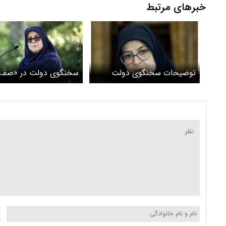
خبرهای مرتبط
توضیحات سخنگوی دولت
سخنگوی دولت در «صف ا
درخصوص بازگشت ایرانیان
کارت 
خارج از کشور+ویدئو
برای تحریک تقاضا/ سنا
مقابله با «مکانیسم ماشه
شده است