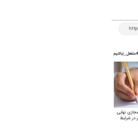
جازی نهایی
م در شرایط