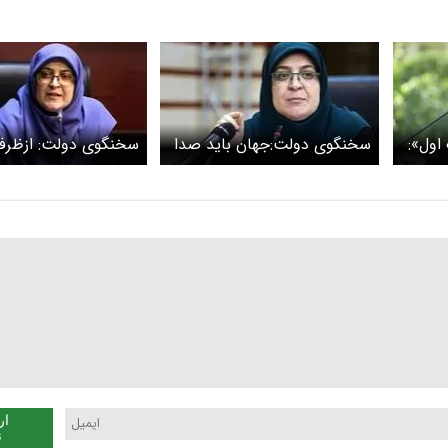
ول»:
سخنگوی دولت:جهان باید صدا
سخنگوی دولت: ازظرف
خرید اعتباری ۵۰۰میلیونی
ما را بشنود
دیپلماسی به‌طور کامل 
ریوهای
کرده ایم
» فعال
ار
ن