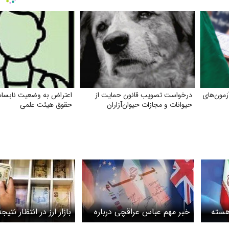
زمون‌های
درخواست تصویب قانون حمایت از
اعتراض به وضعیت نابسام
حیوانات و مجازات حیوان‌آزاران
حقوق هیئت علمی
هسته
خبر مهم عباس عراقچی درباره
بازار ارز در انتظار نتی
مذاکرات فردا