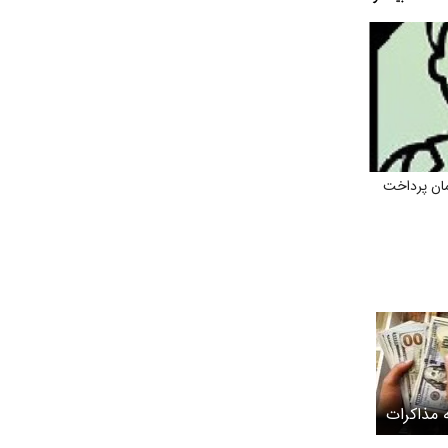
ان پرداخت
جه مذاکرات
استانبول/ قیمت دلار از ۹۰ هزار