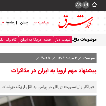
AR
EN
سیاست
جهان
جامعه
موضوعات داغ:
قیمت دلار
حمله آمریکا به ایران
کالابرگ الک
سیاست
۴ مرداد ۱۴۰۴
۲۰:۲۵
پیشنهاد مهم‌ اروپا به ایران در مذاکرات
خبرنگار وال‌استریت ژورنال در پیامی به نقل از یک دیپلما