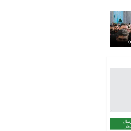
ن
سال
ظر