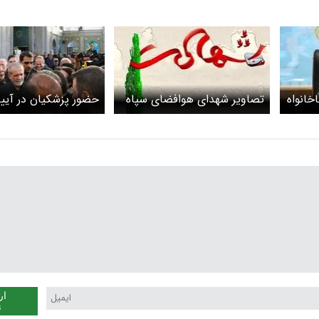
خانوا‌ه
تصاویر شهدای هوافضای سپاه
حضور پزشکیان در آیی
منتشر شد
گرامیداشت شهدای
اقتدار+ویدئو
ار
ن