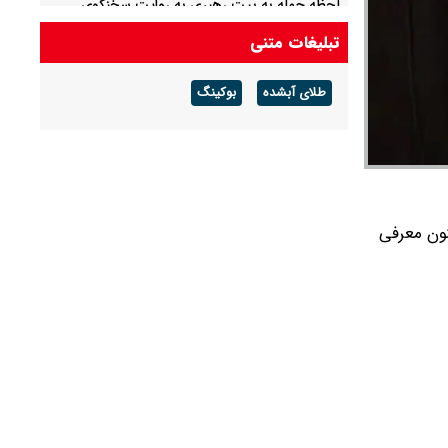
لحظه حمله به بیت رهبری به روایت سخنگوی
شورای نگهبان
تبلیغات متنی
حاجی‌دلیگانی:دولت لایحه کنوانسیون دریای خزر را
طلای آبشده
بوکینگ
به مجلس بدهد با همکاری نمایندگان انقلابی آن را
رد می‌کنیم
ار شهدای حمله اسرائیل به ایران را 1100 نفر تا کنون معرفی