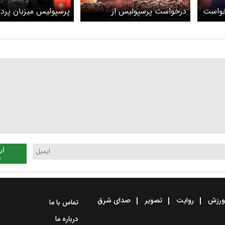
خواست
درخواست پرسپولیس از
پرسپولیس میزبان پردر
ل در
تماشاچیان بازی با النصر
مربی تاریخ لیگ عربست
ار
ن
رزش
روایت
تصویر
صدای شرق
تماس با ما
درباره ما