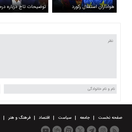
هواداران استقلال رکورد
توضیحات تاج درباره در
شکستند
النصر برای بازی با استقلا
کشور ثالث + ویدیو
صفحه نخست
جامعه
سیاست
اقتصاد
فرهنگ و هنر
و