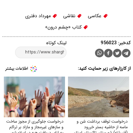
عکاسی
نقاشی
مهرداد دفتری
کتاب «چشم درون»
کدخبر: 956023
لینک کوتاه
از کارزارهای زیر حمایت کنید:
درخواست توقف برداشت شن و
درخواست جلوگیری از مجوز ساخت
ماسه از حاشیه بستر خر‌رود
و سازهای غیرمجاز و مازاد بر تراکم
(قنبرشاه) شهرستان تاکستان استان
به ازای دریافت هبه در اسلامشهر