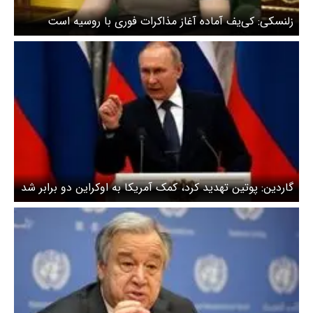
زلنسکی: کی‌یف آماده آغاز مذاکرات فوری با روسیه است
گاردین: پوتین تهدید کرد، کمک آمریکا به اوکراین دو برابر شد