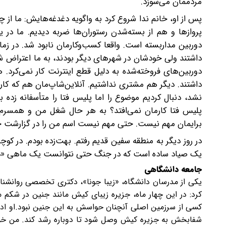
مردممان می‌سوزد.
پس از او، خانم ندا شروع کرد به واگویه دغدغه‌هایش: ما از 
پروازها و هم از بسته‌‌شدن رستوران‌ها ضربه دیدیم. ما د
دوربین مداربسته است. واقعا کسب‌و‌کارمان نابود شد. در زم
داشتند ولی خودشان در شهرهای دیگر بودند، به ما اعتراض ش
دوربین‌های فروخته‌‌شده‌ به دلیل قطع اینترنت کار نمی‌کرد
داشتند. دیگر هم مشتری نداشتیم. آنلاین‌شاپ‌مان هم که کار ن
نشد، دنبال کردیم موضوع را اما پلیس فتا را متأسفانه زده 
پلیس فتا کارمان نمی‌افتد؟ به هر حال شغل من و همسرم 
برایمان مهم نیست. حتی مهم نیست اسم من را در گزارشت چ
در روز دیگر به منطقه سفین قدیم رفتم. بهت‌زده بودم. در کوچ
یک صیاد ساده است که در جنگ حتی نتوانست یک ماهی «دختر ن
جامعه دانشگاهی
یکی از مدرسان دانشگاه، «زیبا جونا»، دکتری تخصصی روانشناس
کرد: در این‌ چهار ماه، جزیره زیبای کیش مانند جنین در شکم 
کسی از سرزمین اصلی آنچنان حواسش به این جنین نبود.او ادامه 
شفابخش به جزیره کیش وصل شود تا دوباره رشد کند. من خودم 