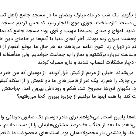
گ را بگویم. یک‌ شب در ماه مبارک‌ رمضان ما در مسجد جامع (‌اهل تس
در آن‌ مسجد تازه‌ساخت، جوری موج انفجار رسید که حس کردیم مسجد ر
ندید. امواج و‌ صدای بمب‌ها مهیب و قوی بود؛ مسجد جامع که بما
حشت بیرون زده بودند. آخر کجای دنیا با آدم‌ها در جاهای دین خ
م در تهران زد. شیخ ادامه می‌دهد: به هر حال ما موقع انفجار‌ از ت
اعت‌ دوباره برگشتیم و نماز را به جماعت خواندیم. ولی متأسفانه ا
دچار مشکلات اعصاب شدند و دارو مصرف کردند.
 می‌شدند. خیلی از مردم از کیش فرار کردند. از بومیان که من خبر دا
چارک‌ را هم زد. یک‌ نفر از فامیل‌های ما دو‌ لنجش را از اسکله کی
زد. نگهبان لنج‌ها مجروح شد، شکم و‌ روده‌اش بیرون آمد. جراحتش
 کند. با همه اینها ما نرفتیم از جزیره بیرون. کجا می‌رفتیم؟
گاه‌ها پایین است. می‌خواهم برای مادر دوستم یک صابون درمانی وار
خانم خزایی برایم پس از گفتن مواد گیاهی صابون‌ توضیح می‌دهد: ما بعد از جنگ، ۶۰ درصد مشتری‌هایمان 
ل ما، واردنشدن بار محصولات‌مان بود. استندهای محصولات ما ناق