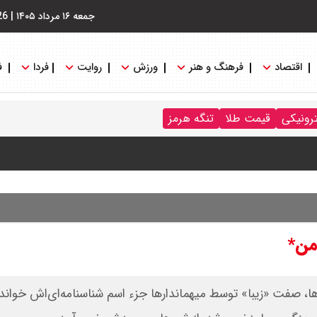
جمعه ۱۶ مرداد ۱۴۰۵
|
26
اقتصاد
فرهنگ و هنر
ورزش
روایت
فردا
ف
ترونیکی
قیمت طلا
تنگه هرمز
من*
نگه هرمز را کلید زدند + جزییات
زها، صفت «زیبا» توسط میهماندارها جزء اسم شناسنامه‌ای‌اش خواند