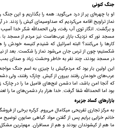
جنگ کنونی
او با چهره‌ای پر از درد می‌گوید: همه را بگذاریم و این جن
نماز تراویح اقامه ‌می‌کردیم که صدا‌و‌سیمای کیش را زدند. 
و برگشت. انگار توی آب رفت، ولی الحمدالله شکر خدا آسیب 
مسجد نور که نزدیک بازار عرب‌هاست نیز مردم از مسجد با و
کارها را می‌کنند؟ البته اسرائیل که شنیدم کنیسه خودش را ه
شکستیم؛ چون از ترس جان می‌شود نماز را شکست. بعد از نیم‌س
در مسجد بودند، چند نفر به خاطر وحشت زیاد و صدای بمب 
این اولین بار بود که مردم‌کیش با ‌چیزی به اسم جنگ‌ ‌مواجه
عرب‌های خودمان رفتند بیرون از کیش. چارک رفتند، ولی دشمن 
که آنجا امن باشد، اما دشمن لنج‌های فامیل ما را در چارک 
بود‌ اما الحمدالله شفا گرفت. خدا هزار بار دشمن‌های ما را لعنت
بازارهای کساد جزیره
به مرکز تجاری تفریحی میکامال می‌روم. کرکره برخی از فروش
ما هم از کیشوندان بودند و هم از مسافران. مهم‌ترین مشک