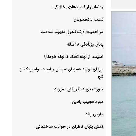
رونمایی از کتاب هادی خانیکی
‌تقلب دانشجویان
در اهمیت درک تحول مفهوم سلامت
پایان رؤیابافی ۴۸ساله
امنیت، از لوله تفنگ تا ‌لوله خودکار!
مزایای تولید هم‌زمان سیمان و اسیدسولفوریک از
گچ
خورشیدی‌ها؛ گروگان مقررات
مورد عجیب رامین
دارایی راکد
نقش پنهان ناظران در حوادث ساختمانی