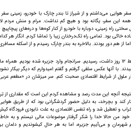
سفر هوایی می‌داشتم‌ و از شیراز تا بندر چارک با خودرو، زمینی سفر م
در همه این سفر، یگانه بود و هیچ کم نداشت. مرام و منش مردم لا
سختی راه زمینی، دوباره با خودرو از کنار کوه‌ها و دره‌های پیچاپیچ
ه خاکی بود. تمامی راه تک‌درختان زیبا را تماشا کردم. انگار هر کدام
 از هم دور بودند. بالاخره به بندر چارک رسیدم و‌ از اسکله مسافری‌
پس از یک ساعت، با کوچک‌ترین مسافر جزیره کیش که فقط ۱۲ روز داشت، رسیدیم. سرانجام وارد جزیره شده بودیم. هم
سیدند. با آنها عکس سلفی گرفتم و گفتم امیدوارم که دیگر بیکار نشوی
 ملول از شرایط اقتصادی صحبت کنم. سر میزشان در «مطعم عربی»
جه آنچه این مدت رصد و مشاهده کردم این است که مقداری از تِرن‌اُ
ار کند و بچرخد، به دلیل حضور گردشگرانی بود که از طریق هوایی
ش خراب و تعطیل شد و راه تنفس اقتصادی به علت نابودی فرودگاه کیش
د من حالا خدا را شکر گرفتار موضوعات مالی نیستم و به خاطر
م شهرمان و می‌آییم جزیره، اما به هر حال کیشوندیم و دلمان بر