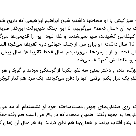
 سبز کیش با او مصاحبه داشتم؛ شیخ ابراهیم ابراهیمی که تاریخ ش
که به آن «سال قحط» می‌گوییم، تا این جنگ هیچ‌وقت این‌قدر ضربه 
‌غذایی کشیدند، سیر نمی‌شدند‌ و غذا نبود. این را قدیمی‌ها می‌گ
مادرم زنده نبودیم، اما پدرم زنده بوده. سال قحط، پدرم حدود 10 سال داشت. او‌ برای من از جنگ جهانی دوم تعریف می
کوچک بودم که پدرم را از دست دادم و بیشتر اتفاق‌های سال قحط را
رگ، مادر و دختر یعنی سه نفر، یکجا از گرسنگی مردند و گورکن هر سه
یک مزار بکنم. وقتی آنها را دفن می‌کردند، یک مرد هم کنار گورکن
 که روی صندلی‌های چوبی دست‌ساخته خود او نشسته‌ام. ادامه می‌د
لی‌ها به جبهه رفتند. همین محمود که در باغ من است هم رفته جن
 به بندر آفتاب بردند و همان‌جا هم دفن کردند. به هر حال آن زمان