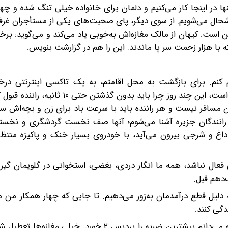
در اینجا کار می‌کنیم و‌ دلمان برای خانواده‌ خیلی تنگ شده و چها
ا خوشحال می‌شویم. از سوی دیگر، پای صحبت‌های یکی از مستأجران غرف
ت. کیهان از مالک مغازه‌اش ‌به‌خوبی یاد می‌کند و‌ می‌گوید: برخی 
ه با هزار زحمت سر پا ماندند. این را هم در گزارشت بنویس.
م کنم. برای بازگشت به محل اقامتم، به یک تاکسی اینترنتی در
می‌فرستم. باورم‌ نمی‌شود که هم‌زمان با فشار‌دادن دکمه درخواست، این چند روز چرا باید
مسافر نیست و هر راننده باید با سرعت باد برای زن و بچه‌اش سف
رانندگان جزیره آشنا می‌شوم؛ آنها صف نخست گردشگری و نخستی
اغ و شرجی بیرون می‌آید، با خودروی بسیار خنک و‌ پاکیزه منتظر
عال نباشد، همه ما انگار ‌دردی، بغضی، استخوانی در گلویمان گیر
هم‌ قبل‌.
به دلیل قطع درآمدمان به‌زور می‌دهیم. تا جایی که چهار همکار من 
دگی کنند.
از او درباره وضع مراکز خرید می‌پرسم که می‌گوید: تا جایی که می‌دانم بیشترین ضربه را پردیس ۲ خور