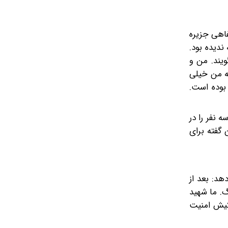
فاهی جزیره
ندیده بود.
ویند. من و
‌کرد؛ البته من خیلی
 از پیرمردها می‌پرسیدم. سال قحط تقریبا ۹۰ سال پیش بوده است.
 نفر را در
 گفته برای
هد: بعد از
گ. ما شهید
 کیش امنیت