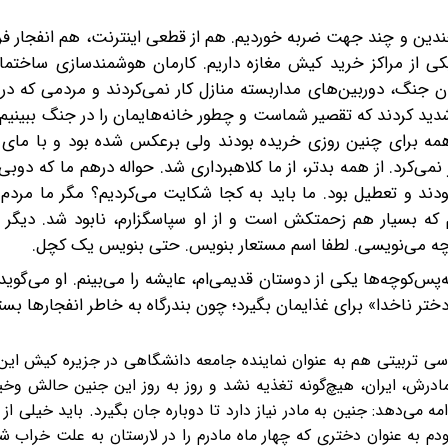
چندین و چند جهت ضربه خوردیم. هم از قطعی اینترنت، هم انفجار فرو
ر یکی از مراکز خرید کیش مغازه داریم. کارمان هوشمندسازی ساخت
ان جنگ، دوربین‌های مداربسته منازل‌ کار نمی‌کردند و مردمی که د
دید کردند که تقصیر شماست و چطور خانه‌هایمان را در جنگ ببینیم
. همه برای چنین روزی خریده بودند ولی برعکس شده بود و‌ با مای ب
می‌کرد. از همه بدتر، از ما کلاهبرداری شد. حواله درهم ما که دوبی
بودند و تعطیل بود. ما باید به کجا شکایت می‌کردیم؟ مگر ما مردم
که بسیار هم زحمتکش است و از او سپاسگزارم، نابود شد. دیگر
ه می‌نویسی. لطفا اسم مستعار بنویس. حتی بنویس‌ یک کچل.
ه‌پس‌کوچه‌ها یکی از دوستان قدیمی‌ام، عایشه را می‌بینم. او می‌گوی
اخدا» برای غذایمان بگیرد؛ چون بندرگاه به خاطر انفجارها بسته
ی تربیتی هم به عنوان نماینده جامعه دانشگاهی در جزیره کیش این‌‌
مادرش، ایران، هیچ‌گونه تغذیه نشد و روز به روز این جنین حالش وخیم
می‌دهد: جنین به مادر نیاز دارد تا دوباره جان بگیرد. باید خیلی از 
به عنوان دختری که چهار ماه مادرم را در لارستان به علت خراب ش