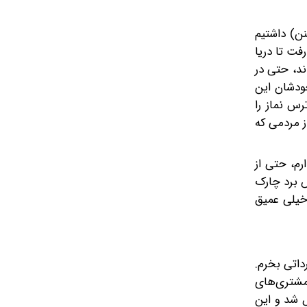
نن) داشتیم
فت تا دریا
ند، حتی در
ودشان این‌
رس نماز را
ز مردمی که
رم، حتی از
ش برد چارک
 خیلی عمیق
داتی بخرم.
را از دست دادیم. مشتری‌های
ص شد و این