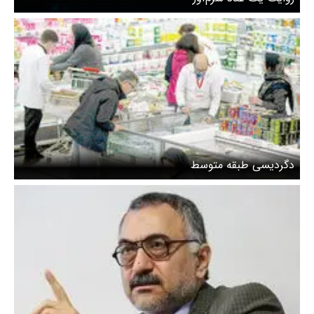
دگردیسی طبقه متوسط