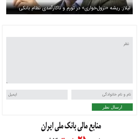
لیلاز: ریشه «نزول‌خواری» در تورم و ناکارآمدی نظام بانکی
است
ارسال نظر