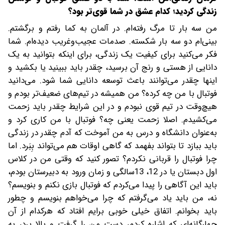
زندگی کردید؛ کدام عشق در شما قوی‌تر بود؟
من سه بار تا مرگ رفته‌ام. در آلمان به کما رفتم و برگشتم.
بینی‌ام دو سه بار شکسته. صدمات عجیب‌وغریب دیده‌ام. شما
فکر می‌کنید برای کیفیت یک زندگی، برای اینکه بتوانید به یک
دانایی از هستی و رنج آن برسید، چقدر باید ببینید یا بکشید و
اینها چقدر می‌توانند باعث توسعه دانایی شما شود. می‌دانید
فوتبال با من چه کرده؟ من همیشه در تیم‌های ضعیف‌تر بودم و
هیچ‌وقت در تیم قوی نبودم و در این شرایط چقدر باید زحمت
می‌کشیدم. اصلا زحمت یعنی چه؟ فوتبال با من کاری کرد و
به‌عنوان دانشگاه و درس به من آموخت که آدم چقدر در زندگی
باید ببازد تا بتواند بفهمد که گاهی اوقات هم می‌تواند بِبَرد. اما
چرا فوتبال را قربانی نکردم؟ تصور کنید که وقتی من در کلاس
اول دبستان یا در 12، 13سالگی و زمان ورود به دبیرستان بودم،
باید این آگاهی را پیدا می‌کردم که فوتبال بازی نکنم و بنویسم؟
نه، من باید یاد می‌گرفتم که چرا می‌خواهم بنویسم و چطور
باید بخوانم. اتفاق خیلی خوبی برایم افتاد که هرکدام از آن
چهارگانه‌ای که اشاره کردم، دست من را گرفت و بالا برد، به