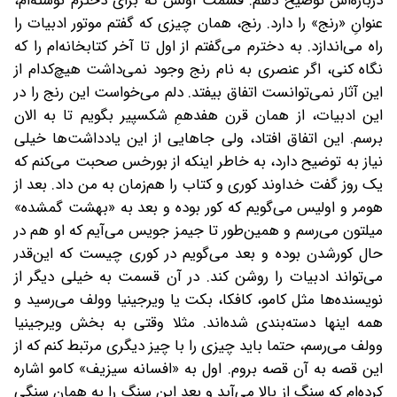
درباره‌اش توضیح دهم. قسمت اولش که برای دخترم نوشته‌ام،
عنوانِ «رنج» را دارد. رنج، همان چیزی که گفتم موتور ادبیات را
راه می‌اندازد. به دخترم می‌گفتم از اول تا آخر کتابخانه‌ام را که
نگاه کنی، اگر عنصری به نام رنج وجود نمی‌داشت هیچ‌کدام از
این‌ آثار نمی‌توانست اتفاق بیفتد. دلم می‌خواست این رنج را در
این ادبیات، از همان قرن هفدهمِ شکسپیر بگویم تا به الان
برسم. این اتفاق افتاد، ولی جاهایی از این یادداشت‌ها خیلی
نیاز به توضیح دارد، به خاطر اینکه از بورخس صحبت می‌کنم که
یک روز گفت خداوند کوری و کتاب را هم‌زمان به من داد. بعد از
هومر و اولیس می‌گویم که کور بوده و ‌بعد به «بهشت گمشده»
میلتون می‌رسم و همین‌طور تا جیمز جویس می‌آیم که او هم در
حال کورشدن بوده و بعد می‌گویم در کوری چیست که این‌قدر
می‌تواند ادبیات را روشن کند. در آن قسمت به خیلی دیگر از
نویسنده‌ها مثل کامو، کافکا، بکت یا ویرجینیا وولف می‌رسید و
همه اینها دسته‌بندی شده‌اند. مثلا وقتی به بخش ویرجینیا
وولف می‌رسم، حتما باید چیزی را با چیز دیگری مرتبط کنم که از
این قصه به آن قصه بروم. اول به «افسانه سیزیف» کامو اشاره
کرده‌ام که سنگ از بالا می‌آید و بعد این سنگ را به همان سنگی