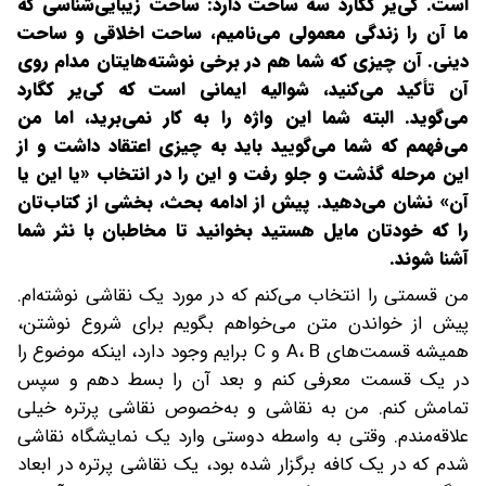
است. کی‌یر ‌کگارد سه ساحت دارد: ساحت زیبایی‌شناسی که
ما آن را زندگی معمولی می‌نامیم، ساحت اخلاقی و ساحت
دینی. آن چیزی که شما هم در برخی نوشته‌هایتان مدام روی
آن تأکید می‌کنید، شوالیه ایمانی است که کی‌یر ‌کگارد
می‌گوید. البته شما این واژه را به کار نمی‌برید، اما من
می‌فهمم که شما می‌گویید باید به چیزی اعتقاد داشت و از
این مرحله گذشت و جلو رفت و این را در انتخاب «یا این یا
آن» نشان می‌دهید. پیش از ادامه بحث، بخشی از کتاب‌تان
را که خودتان مایل هستید بخوانید تا مخاطبان با نثر شما
آشنا شوند.
من قسمتی را انتخاب می‌کنم که در مورد یک نقاشی نوشته‌ام.
پیش از خواندن متن می‌خواهم بگویم برای شروع نوشتن،
همیشه قسمت‌های A، B و C برایم وجود دارد، اینکه موضوع را
در یک قسمت معرفی کنم و بعد آن را بسط دهم و سپس
تمامش کنم. من به نقاشی و به‌خصوص نقاشی پرتره خیلی
علاقه‌مندم. وقتی به‌ واسطه دوستی وارد یک نمایشگاه نقاشی
شدم که در یک کافه برگزار شده بود، یک نقاشی پرتره در ابعاد