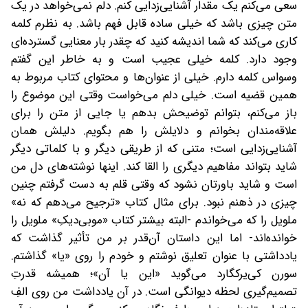
سعی می‌کنم یک مقدار آشنایی‌زدایی کنم. دلم نمی‌خواهد در یک
متن چیزی باشد که خیلی ساده قابل فهم باشد. به نظرم کلمه
کاری می‌کند که شما اندیشه کنید که چقدر بار معنایی گسترده‌ای
وجود دارد. ‌کلمه خیلی عجیب است و به خاطر این گفتم
وسواس کلمه دارم. خیلی از عنوان‌ها و محتوای کتاب مربوط به
همین قضیه است. خیلی دلم می‌خواست وقتی این موضوع را
باز می‌کنم، بتوانم توضیحش بدهم یا جایی از متن را برای
علاقه‌مندان بخوانم و دلایلش را هم بگویم. دلیلش همان
آشنایی‌زدایی است؛ متنی که از طریقی دیگر و با کلماتی دیگر
شاید بتواند مفاهیم دیگری را القا کند. اینها نوشته‌های دل من
است و شاید باورتان نشود که وقتی قلم به دست گرفتم چنین
چیزی در ذهنم نبود. برای مثال کتاب «ترجیح می‌دهم که نه»
ملویل را که می‌خواندم -البته بیشتر کتاب «موبی‌دیکِ» ملویل را
خوانده‌اند- اما این داستان آن‌قدر بر من تأثیر گذاشت که
یادداشتی با عنوان تعلیق نوشتم و خودم را روی «یا» گذاشتم.
سورن کی‌یر‌کگارد می‌گوید «این یا آن»؛ همیشه قدرتِ
تصمیم‌گیری لحظه‌ دیوانگی است. در آن یادداشت من روی الفِ