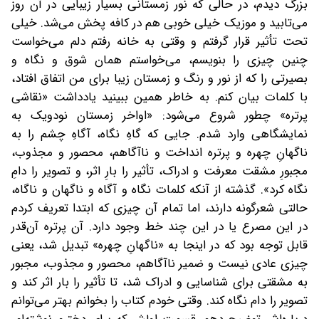
بزرگ دیدم، در حالی که نور زمستانی بسیار زیبایی در آن روز
می‌تابید و موزیک خیلی خوبی هم در کافه پخش می‌شد. خیلی
تحت تأثیر قرار گرفتم و وقتی به خانه رفتم دلم می‌خواست
چنین چیزی را بنویسم، می‌خواستم همان شوق و نگاه و
بصیرتی را که از نور و رنگ و زمستان زیبا برای من اتفاق افتاد،
با کلمات بیان کنم. به خاطر همین ببینید یادداشت «نقاشی
پرتره» چطور شروع می‌شود: «اواخر زمستان نودویک به
نمایشگاهی وارد شدم. جایی که گاهِ نگاه، آگاهِ چشم را به
ناگهانِ چهره و پرتره انداخت و ناآگاهم، محصور و مجذوب،
مجبورِ مشقت معرفت و ادراک، تأثیر را بارِ اثر، ‌و تصویر را دامِ
نگاه کرد». گذشته از آنکه کلمات نگاه و آگاه و ناگهان و ناگاه،
حالتی شعرگونه دارند، اما تمام آن چیزی که ابتدا تعریف کردم
در این مصرع یا در این چند خط وجود دارد. آن پرتره آن‌قدر
قابل توجه بود که در اینجا به «ناگهانِ چهره» تبدیل شد، یعنی
چیزی عادی نیست و ضمیر ناآگاهم، محصور و مجذوب، مجبور
به مشقتی برای شناسایی و ادراک شد، تا تأثیر را بار اثر کند و
تصویر را دام نگاه کند. وقتی خودم کتاب را بخوانم بهتر می‌توانم