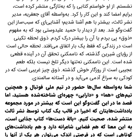
نشستم. از او خواستم کتابی را که به‌تازگی منتشر کرده است،
برایم امضا کند و این کار را کرد. به‌واسطه آقای جعفریه، مدیر
نشر ثالث، بیشتر با هم آشنا شدیم؛ آشنایی‌ای که سبب‌ساز این
گفت‌وگو شد. بعد از دیدار با حمید علیدوستی بود که به مفهوم
«ذوق» پی بردم یا آن را بیشتر درک کردم. ذوق لحظه تکینی
است در زندگی که فقط یک بار اتفاق می‌افتد. لحظه حالی است
از رؤیای شیرین گذشته، که ناممکنیِ تحقق آن در آینده قطعی
شده است. این ناممکنی نه‌تنها دیگر تلخ نیست بلکه طعم
عجیبی است از روزگار خوش گذشته. ذوق چیز غریبی است که در
کودکی به سراغ آدمی می‌آید و در آستانه سالمندی.
شما به‌واسطه سال‌ها حضور در تیم ملی فوتبال و همچنین
تیم‌های «هما» و «دارایی» چهره‌ای شناخته‌شده‌ هستید، اما
قصد ما در این گفت‌وگو این است که بیشتر در مورد مجموعه
یادداشت‌هایتان که اخیرا در قالب یک کتاب توسط نشر ثالث
منتشر شده، صحبت کنیم. «بالۀ دست‌ها» کتاب جذابی است،
به این معنا که هم فضایی شاعرانه دارد و هم یادداشت‌های
کوتاهی است که در فرصتی اندک می‌توان هر یک از آنها را