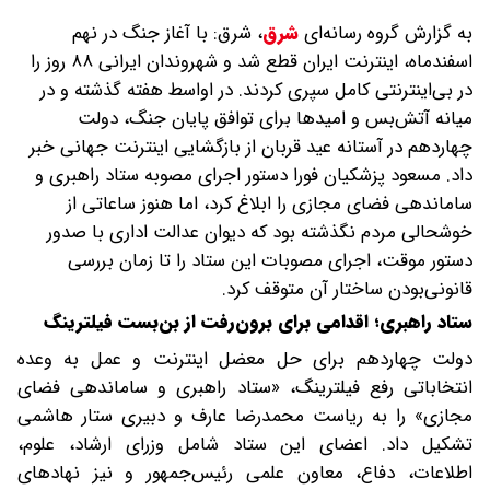
به گزارش گروه رسانه‌ای
شرق
،
شرق: با آغاز جنگ در نهم
اسفندماه، اینترنت ایران قطع شد و شهروندان ایرانی ۸۸ روز را
در بی‌اینترنتی کامل سپری کردند. در اواسط هفته گذشته و در
میانه آتش‌بس و امیدها برای توافق پایان جنگ، دولت
چهاردهم در آستانه عید قربان از بازگشایی اینترنت جهانی خبر
داد. مسعود پزشکیان فورا دستور اجرای مصوبه ستاد راهبری و
ساماندهی فضای مجازی را ابلاغ کرد، اما هنوز ساعاتی از
خوشحالی مردم نگذشته بود که دیوان عدالت اداری با صدور
دستور موقت، اجرای مصوبات این ستاد را تا زمان بررسی
قانونی‌بودن ساختار آن متوقف کرد.
ستاد راهبری؛ اقدامی برای برون‌رفت از بن‌بست فیلترینگ
دولت چهاردهم برای حل معضل اینترنت و عمل به وعده
انتخاباتی رفع فیلترینگ، «ستاد راهبری و ساماندهی فضای
مجازی» را به ریاست محمدرضا عارف و دبیری ستار هاشمی
تشکیل داد. اعضای این ستاد شامل وزرای ارشاد، علوم،
اطلاعات، دفاع، معاون علمی رئیس‌جمهور و نیز نهادهای