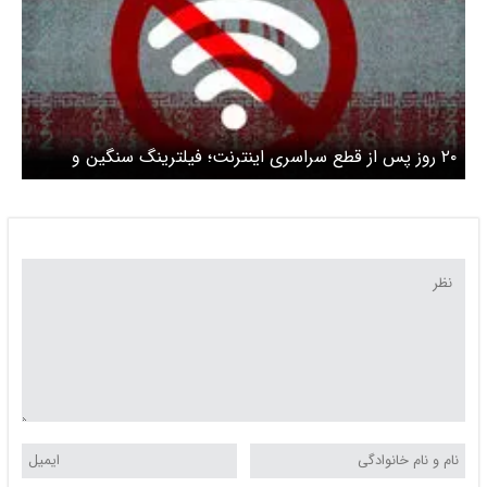
۲۰ روز پس از قطع سراسری اینترنت؛ فیلترینگ سنگین و
دسترسی ناپایدار همچنان پابرجاست