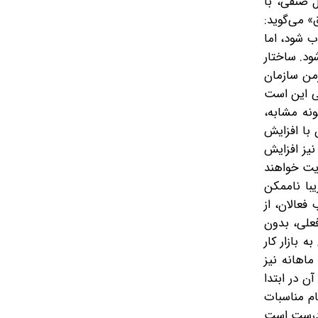
ل صنفی، با
» می‌گوید:
 شود، اما
ود. ساختار
زمن سازمان
لی این است
نه مشابه،
یران در سال 1395 سبب شد کارفرمایان با افزایش
نیز افزایش
لویت خواهند
با ناممکن
فعالان، از
فعلی، بدون
 بازار کار
اهانه نیز
ن در ابتدا
ام مناسبات
نادرست است