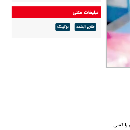
تبلیغات متنی
طلای آبشده
بوکینگ
 را کسی