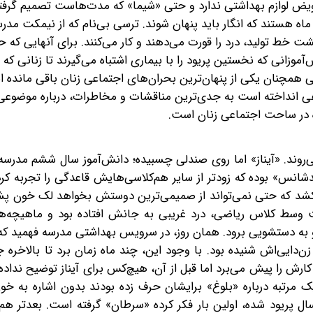
عویض لوازم بهداشتی ندارد و حتی «شیما» که مدت‌هاست تصمیم گرفته
اه هستند که انگار باید پنهان شوند. ترسی بی‌نام که از نیمکت مدر
شت خط تولید، درد را قورت می‌دهند و کار می‌کنند. برای آنهایی که ح
موزانی که نخستین پریود را با بیماری اشتباه می‌گیرند تا زنانی که ب
همچنان یکی از پنهان‌ترین بحران‌های اجتماعی زنان باقی مانده ا
 نگاهی انداخته است به جدی‌ترین مناقشات و مخاطرات، درباره موضوعی
 در ساحت اجتماعی زنان است.
روند. «آیناز» اما روی صندلی‌ چسبیده؛ دانش‌آموز سال ششم مدرس
انس» بوده که زودتر از سایر هم‌کلاسی‌هایش قاعدگی را تجربه کر
‌کشد که حتی نمی‌تواند از صمیمی‌ترین دوستش بخواهد لک خون 
ست وسط کلاس ریاضی، درد غریبی به جانش افتاده بود و ماهیچه‌ه
و به دستشویی برود. همان روز، در سرویس بهداشتی مدرسه فهمید که
ن‌دایی‌اش شنیده بود. با وجود این، چند ماه زمان برد تا بالاخره 
کارش را پیش می‌برد اما قبل از آن، هیچ‌کس برای آیناز توضیح نداده 
رتبه درباره «بلوغ» برایشان حرف زده بودند بدون اشاره به خون‌
 پریود شده، اولین بار فکر کرده «سرطان» گرفته است. بعدتر هم 