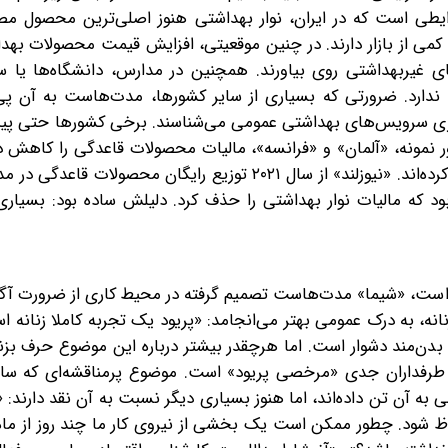
رایطی است که در ایران، نوار بهداشتی هنوز اصلی‌ترین محصول مص
کمی از بازار دارند. در چنین موقعیتی، افزایش قیمت محصولات به
ای غیربهداشتی روی بیاورند. همچنین در مدارس، دانشگاه‌ها یا 
دارد. ضرورتی که بسیاری از سایر کشورها، مدت‌هاست به آن پی ب
روری سرویس‌های بهداشتی‌ عمومی می‌شناسند. برخی کشورها حتی پیش
ر نمونه، «آلمان» و «فرانسه»، مالیات محصولات قاعدگی را کاهش داد
بعضی مدارس و دانشگاه‌ها دستگاه‌های توزیع رایگان نصب کرده‌اند. «نیوزلند» از سال ۲۰۲۱ توزیع رایگان مح
د که مالیات نوار بهداشتی را حذف کرد. دلیلش ساده بود: بسیاری
ر است، «شیما» مدت‌هاست تصمیم گرفته در محیط کاری از ضرورت آ
 زنانه، به درک عمومی بهتر می‌انجامد: «پریود یک تجربه کاملا زنانه
بدن‌مند دشوار است. اما هرچقدر بیشتر درباره این موضوع حرف بزن
 طرفداران جدی «مرخصی پریود» است. موضوع پرمناقشه‌ای که سا
 آن تن داده‌اند، اما هنوز بسیاری دیگر نسبت به آن نقد دارند: 
شود. چطور ممکن است یک ‌بخشی از نیروی کار ما چند روز از ماه ر