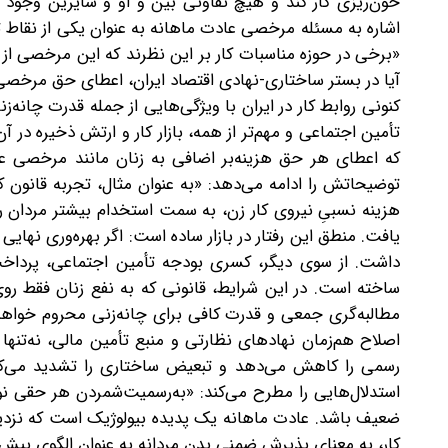
خون‌ریزی کار کند و هیچ تفاوتی بین و او و سایرین وجود 
اشاره به مسئله مرخصی عادت ماهانه به ‌عنوان یکی از نقاط 
«برخی در حوزه مناسبات کار بر این نظرند که این مرخصی ا
آیا در بستر ساختاری-نهادی اقتصاد ایران، اعطای حق مرخصی 
کنونی روابط کار در ایران با ویژگی‌هایی از جمله قدرت چانه‌
تأمین اجتماعی و مهم‌تر از همه، بازار کار و ارتش ذخیره د
که اعطای هر حق هزینه‌بر اضافی به زنان مانند مرخصی عا
هزینه نسبیِ نیروی کار زن، به سمت استخدام بیشتر مردان ر
یافت. منطق این رفتار در بازار ساده است: اگر بهره‌وری نهایی 
داشت. از سوی دیگر، کسری بودجه تأمین اجتماعی، پرداخت 
ساخته است. در این شرایط، قانونی که به نفع زنان فقط روی 
مطالبه‌گری جمعی و قدرت کافی برای چانه‌زنی محروم خواهد ب
اصلاح هم‌زمان نهادهای نظارتی و منبع تأمین مالی، نه‌تنها
رسمی را کاهش می‌دهد و تبعیض ساختاری را تشدید می‌کن
استدلال‌هایی را مطرح می‌کند: «به‌رسمیت‌شمردن هر حقی نو
ضعیف باشد. عادت ماهانه یک پدیده بیولوژیک است که نزدیک 
کار، به معنای پذیرش ضمنی بدن مردانه به عنوان الگوی پیش‌