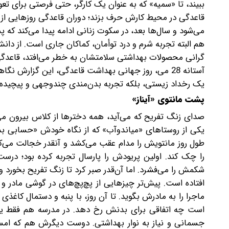
ببیند، تا «سمیه» که به عنوان یک کارگر، حتی فرصتی برای ت
قاعدگی در محیط کارش حرف بزند؛ دوران قاعدگی روزهایی از م
می‌شود و سال‌ها بعد، در سکوت زنانی ادامه پیدا می‌کند که پ
هم البته تجربه شرم و درد توأمان، کماکان جاری است. از دانش‌آ
گرانی محصولات بهداشتی سلامتشان به خطر می‌افتد، قاعدگی 
آستانه 28 می، روز جهانی بهداشت قاعدگی، این گزارش
یک رخداد زیستی، بلکه تجربه بدن‌مندی چندوجهی و پیچیده‌
پشت مانتوی «آیناز»
صدای زنگ تفریح که می‌آید، همه دخترها از کلاس بیرون می‌
یکی از روستاهای «میاندوآب» که از نگاه خودش «حسابی بدش
طول روز مانتویش را مدام عقب می‌کشد و آنقدر خجالت می
را چک کند. اولین پریودش را پارسال تجربه کرده بود؛ در
شکمش را می‌فشرد. اما آن‌قدر صبر کرد تا زنگ تفریح بخورد 
افتاده است. پیش‌تر چیزهایی از پچ‌پچ‌های در گوشی مادر و ز
ماجرا را به مادرش بگوید. تا آن روز، با پنبه و دستمال کاغذی 
است چه اتفاقی برای بدنش رخ دهد. در مدرسه هم فقط یک م
جسمانی و نیاز به نوار بهداشتی. دوست دیگرش هم که امسال