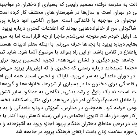
الت به مدرسه نرفته؛ تصمیم رایجی که بسیاری از دختران در مواجهه
فاعی در تهران است و سال‌ها در شهرستان‌های مختلف کار کرده است
وان در مواجهه با قاعدگی است. میزان آگاهی آنها درباره پری
گردان من از خانواده‌هایی بودند که اطلاعات کمتری درباره پریود به
د. اوایل خودم هم متوجه نمی‌شدم ماجرا از چه قرار است اما به مرو
ایم درباره پریود با بچه‌ها حرف می‌زنم. با اینکه معلم ادبیات هستم
طلاع در کلاس باشد، از این راه بتواند با موضوع آشنا شود. شاید تصو
جامعه چیز دیگری را نشان می‌دهد». تجربه نخستین پریود برای 
 شنیده‌اید درباره رسمی که دختری را که اولین‌بار پریود می‌شو
ه در دوران قاعدگی به سر می‌برد، ناپاک و نحس است. همه این افک
اعدگی برای دختران ما در بسیاری از شهرها، خانواده‌ها و گروه‌ه
است؛ نه یک بلوغ و رشد بدنی». نگاهی به عملکرد سایر کشورها
مقابل تصمیم‌گیرندگان امر قرار می‌دهد. برای مثال، اسکاتلند‌ نخ
مومی عرضه کرد. همچنین در مدارس، آموزش درباره قاعدگی را به
 خود قرار داد تا تابوی اجتماعی در این زمینه کاهش پیدا کند. یا د
، در برخی مناطق دختران هنگام پریود اجازه ورود به آشپزخانه را ند
ای حوزه سلامت زنان باعث ارتقای فرهنگ پریود در جامعه شد.