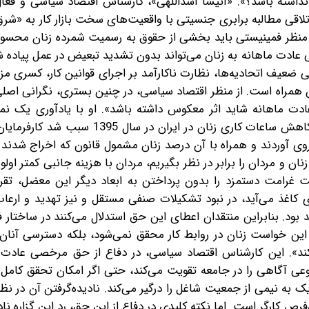
نداشته باشد؟». «آنیشا اسداللهی»، کارشناس اقتصاد سیاسی و فعا
تلاقی مطالبه برابری جنسیتی با واقعیت‌های سخت بازار کار به «شرق
ز منظر فمینیستی باید بخشی از حقوق به رسمیت شمرده زنان محسوب
عادت ماهانه به زنان می‌تواند بدون تشدید تبعیض در عمل پیاده ش
زنی ضعیف اتحادیه‌ها، نظارت ناکارآمد بر اجرای قوانین کار، کسری م
ر آن همراه است. از منظر اقتصاد سیاسی، در چنین بستری، نگرانی اص
دت ماهانه شاید اثر معکوس داشته باشد». او با یادآوری یک نمو
توضیحاتش را ادامه می‌دهد: «به عنوان مثال، تجربه قانون کاهش ساعات کاری زنان در ا
وی آوردند و همراه با آن درصد زنان مشمول قانون که اخراج شدند 
زنان و مردان را برابر در نظر بگیریم، مردان با هزینه جانبی کمتر او
غرامت دستمزد را بدون پرداختن به ابعاد دیگر این معضل، تقری
کاغذ می‌آید، در نبود تشکیلات صنفی مستقل و نیز تهدید و ارعاب 
ود. بنابراین منتقدان اعطای این حق استدلال می‌کنند در ساختار 
 این خواست زنان در روابط کار محقق نمی‌شود، بلکه دسترسی آنان به
د». این کارشناس اقتصاد سیاسی، در دفاع از حق مرخصی عادت م
عی آگاهی را در جامعه تقویت می‌کند، حتی اگر امکان تحقق کامل آ
به نیمی از جمعیت شاغل را درگیر می‌کند. نادیده‌گرفتن آن در نظ
فرص کارگر است. اما نکته کلیدی در دفاع از این حق، رد این گزاره 