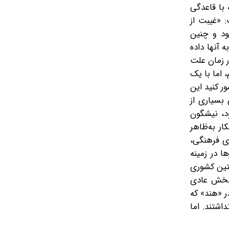
 با قاعدگی
: «غیبت از
ود و چنین
 آنها داده
ر زمان علت
، اما با یک
ر کنید این
بسیاری از
د، نیشگون
ار به‌ظاهر
ای فرهنگی،
 در زمینه
ستین کشوری
 بخش عادی
ر «هند» که
اشتند. اما