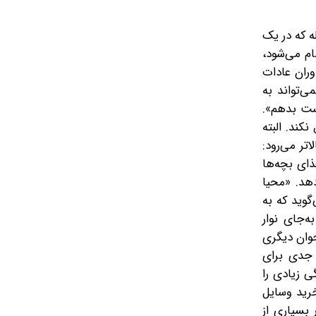
 حالت خوب است یا نه؛ فقط می‌پرسند چرا این‌قدر کند شده‌ای؟». این را «سمیه» می‌گوید؛ زنی ۳۸ساله که در یک
ام می‌شود،
ران عادات
ی‌تواند به
ست بدهم».
ند. البته
تر می‌رود:
ذای بچه‌ها
هد. «محیا
گوید که به
ه‌جای نوار
جوان دیگری
 جدی برای
ی زیادی را
خرید وسایل
بسیاری از