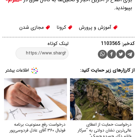
«تلگرام»
بپیوندید.
آموزش و پرورش
کرونا
مجازی شدن
کدخبر: 1103565
لینک کوتاه
از کارزارهای زیر حمایت کنید:
درخواست حمایت از اعطای
درخواست رفع ممنوعیت برنامه
عالی‌ترین نشان دولتی به "سرکار
فوتبال ۳۶۰ آقای عادل فردوسی‌پور
خانم دکتر حمیده چوبک"