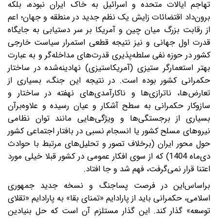
تهاجم ایالات متحده و اسرائیل به خاک ایران نبوده، بلکه
برون‌داد اقتضائات زایش یک نظم جدید در منطقه و جهان؛ اعم
از رقابت بزرگ میان چین و آمریکا بر سر دستیابی به جایگاه
قدرت اول جهانی و نیز نتیجه قطعی استمرار سیاست‌ خارجی
کشور در حوزه نفی سلطه‌پذیری قدرت‌های مداخله‌گر و به عبارت
بهتر استعمارگر ستیزی (آمریکاستیزی) نهادینه‌شده در ساختار
حکمرانی کشور بوده است. در نتیجه این جنگ، بسیاری از
تعارض‌ها، ناترازی‌ها و ناکارآمدی‌های نهفته در ساختار و
سازوکار حکمرانی به سطح آشکار و عیان رسیده و علاوه‌برآن
بسیاری از برجستگی‌ها و ویژگی‌هایی مانند توان نظامی
نیروهای مسلح کشور یا انسجام نسبی در بافتار اجتماعی کشور
حول محور ایران (برخلاف تصور و تحلیل‌های مرتبط با حوادث
دی‌ماه 1404) که از سوی افکار عمومی در کشور قبلا خیلی مورد
اعتنا قرار نمی‌گرفت، فهم شد و جا افتاد.
بر‌اساس‌این در فرصت پساجنگ و نسخه جدید جمهوری
اسلامی، حکمرانی باید از پارادایم «تمنای بقا» به پارادایم «تقلای
توسعه» گذار کند. این گذار مستلزم آن است که حل بنیادین