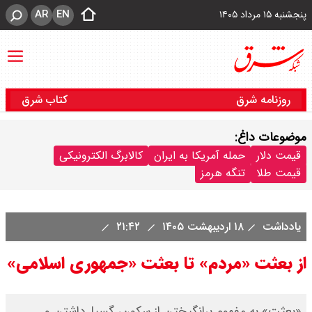
AR
EN
پنجشنبه ۱۵ مرداد ۱۴۰۵
روزنامه شرق
کتاب شرق
موضوعات داغ:
قیمت دلار
حمله آمریکا به ایران
کالابرگ الکترونیکی
قیمت طلا
تنگه هرمز
یادداشت
۱۸ اردیبهشت ۱۴۰۵
۲۱:۴۲
از بعثت «مردم» تا بعثت «جمهوری اسلامی»
«بعثت» به مفهوم برانگیختن از سکون، گسیل‌داشتن و