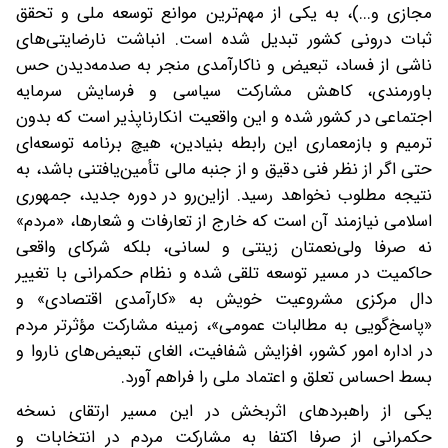
مجازی و...)، به یکی از مهم‌ترین موانع توسعه ملی و تحقق
ثبات درونی کشور تبدیل شده است. انباشت نارضایتی‌های
ناشی از فساد، تبعیض و ناکارآمدی منجر به صدمه‌دیدن حس
باورمندی، کاهش مشارکت سیاسی و فرسایش سرمایه
اجتماعی در کشور شده و این واقعیت انکارناپذیر است که بدون
ترمیم و بازمعماری این رابطه بنیادین، هیچ برنامه توسعه‌‌ای
حتی اگر از نظر فنی دقیق و از جنبه مالی تأمین‌یافتنی باشد، به
نتیجه مطلوب نخواهد رسید. ازاین‌رو در دوره جدید، جمهوری
اسلامی نیازمند آن است که خارج از تعارفات و شعارها، «مردم»
نه صرفا ولی‌نعمتان زینتی و لسانی، بلکه شرکای واقعی
حاکمیت در مسیر توسعه تلقی شده و نظام حکمرانی با تغییر
دال مرکزی مشروعیت خویش به «کارآمدی اقتصادی» و
«پاسخ‌گویی به مطالبات عمومی»، زمینه مشارکت مؤثرتر مردم
در اداره امور کشور، افزایش شفافیت، الغای تبعیض‌های ناروا و
بسط احساس تعلق و اعتماد ملی را فراهم آورد.
یکی از راهبردهای اثربخش در این مسیر ارتقای نسخه
حکمرانی از صرفا اکتفا به مشارکت مردم در انتخابات و