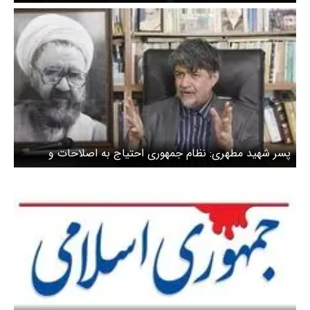
/ باید دست و پا و دهان برخی را «گِل» بگیرند تا به دروازه
خودی «گُل» نزنند
پسر شهید مطهری: نظام جمهوری احتیاج به اصلاحات و
یکسری تغییرات دارد