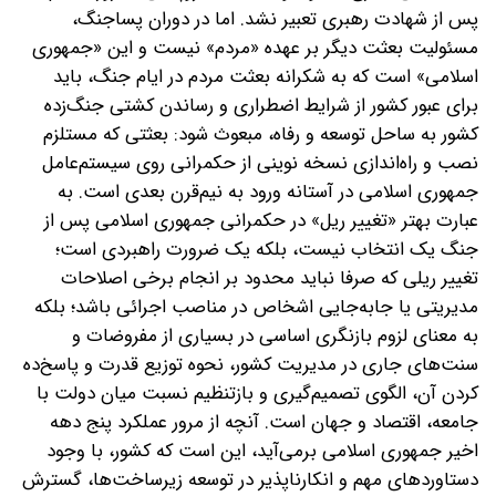
پس از شهادت رهبری تعبیر نشد. اما در دوران پساجنگ،
مسئولیت بعثت دیگر بر عهده «مردم» نیست و این «جمهوری
اسلامی» است که به شکرانه بعثت مردم در ایام جنگ، باید
برای عبور کشور از شرایط اضطراری و رساندن کشتی جنگ‌زده
کشور به ساحل توسعه و رفاه، مبعوث شود: بعثتی که مستلزم
نصب و راه‌اندازی نسخه نوینی از حکمرانی روی سیستم‌عامل
جمهوری اسلامی در آستانه ورود به نیم‌قرن بعدی است.
به
عبارت بهتر «تغییر ریل» در حکمرانی جمهوری اسلامی پس از
جنگ یک انتخاب نیست، بلکه یک ضرورت راهبردی است؛
تغییر ریلی که صرفا نباید محدود بر انجام برخی اصلاحات
مدیریتی یا جابه‌جایی اشخاص در مناصب اجرائی باشد؛ بلکه
به معنای لزوم بازنگری اساسی در بسیاری از مفروضات و
سنت‌های جاری در مدیریت کشور، نحوه توزیع قدرت و پاسخ‌ده
کردن آن، الگوی تصمیم‌گیری و بازتنظیم نسبت میان دولت با
جامعه، اقتصاد و جهان است. آنچه از مرور عملکرد پنج دهه
اخیر جمهوری اسلامی برمی‌آید، این است که کشور، با وجود
دستاوردهای مهم و انکارناپذیر در توسعه زیرساخت‌ها، گسترش