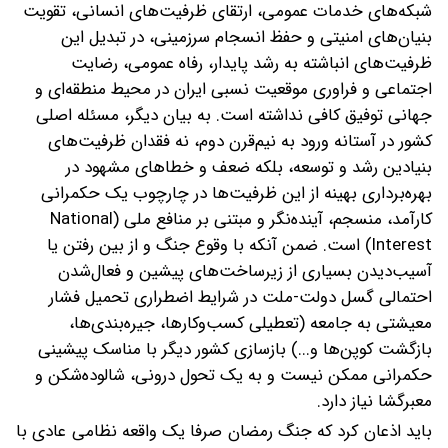
شبکه‌های خدمات عمومی، ارتقای ظرفیت‌های انسانی، تقویت
بنیان‌های امنیتی و حفظ انسجام سرزمینی، در تبدیل این
ظرفیت‌های انباشته به رشد پایدار، رفاه عمومی، رضایت
اجتماعی و فراوری موقعیت نسبی ایران در محیط منطقه‌ای و
جهانی توفیق کافی نداشته است. به بیان دیگر، مسئله اصلی
کشور در آستانه ورود به نیم‌قرن دوم، نه فقدان ظرفیت‌های
بنیادین رشد و توسعه، بلکه ضعف و خطاهای مشهود در
بهره‌برداری بهینه از این ظرفیت‌ها در چارچوب یک حکمرانی
کارآمد، منسجم، آینده‌نگر و مبتنی بر منافع ملی (National
Interest) است. ضمن آنکه با وقوع جنگ و از بین رفتن یا
آسیب‌دیدن بسیاری از زیرساخت‌های پیشین و فعال‌شدن
احتمالی گسل دولت-ملت در شرایط اضطراری تحمیل فشار
معیشتی به جامعه (تعطیلی کسب‌وکارها، جیره‌بندی‌ها،
بازگشت کوپن‌ها و...) بازسازی کشور دیگر با مناسک پیشینی
حکمرانی ممکن نیست و به یک تحول درونی، شالوده‌شکن و
معبرگشا نیاز دارد.
باید اذعان کرد که جنگ رمضان صرفا یک واقعه نظامی عادی با