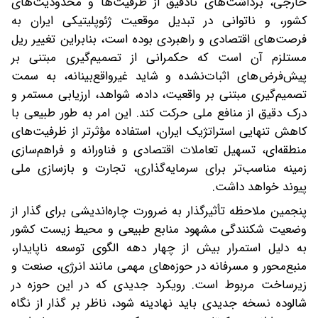
خارجی، برداشت‌های نادقیق از ظرفیت‌ها و محدودیت‌های
کشور، و ناتوانی در تبدیل موقعیت ژئوپلیتیکی ایران به
فرصت‌های اقتصادی و راهبردی بوده است، بنابراین تغییر ریل
مستلزم آن است که حکمرانی از تصمیم‌گیری مبتنی بر
پیش‌فرض‌های اثبات‌نشده و شاید غیرواقع‌بینانه، به سمت
تصمیم‌گیری مبتنی بر واقعیت، داده، شواهد، ارزیابی مستمر و
درک دقیق از منافع ملی حرکت کند. این امر به‌ طور طبیعی با
کاهش تنهایی استراتژیک ایران، استفاده مؤثرتر از ظرفیت‌های
منطقه‌ای، تسهیل تعاملات اقتصادی و فناورانه و فراهم‌سازی
زمینه مناسب‌تر برای سرمایه‌گذاری، تجارت و بازسازی ملی
پیوند خواهد داشت.
پنجمین ملاحظه تأثیرگذار به ضرورت چاره‌اندیشی برای گذار از
وضعیت شکنندگی مشهود منابع طبیعی و محیط زیست کشور
به دلیل استمرار بیش از چهار دهه الگوی توسعه ناپایدار،
منبع‌محور و مسرفانه در حوزه‌های مهمی مانند انرژی، صنعت و
زیرساخت مربوط است. رویکرد جدیدی که در این حوزه در
شالوده نسخه جدیدی باید نهادینه شود، ناظر بر گذار از نگاه