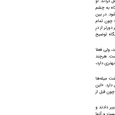
 کردند. او
گاه به چشم
ود. در بین
 چون تمام
رتر از درِ
گاه توضیح
، ولی فعلا
ت. هر‌چند‌
هتری دارد،
شت میله‌ها
دارد: «این
چون قبل از
یر دادند و
یست و آنها