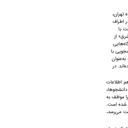
 تهران،
ر اطراف
ت با
رق» از
ه‌هایی
شجویی با
ه‌عنوان
اند. در
هم اطلاعات
 دانشجوها،
را موظف به
ی شده است.
ست می‌رسد،