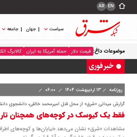
AR
EN
سیاست
جهان
جامعه
ترکیه و عراق، پروژه کاهش وابستگی به ت
موضوعات داغ:
قیمت دلار
حمله آمریکا به ایران
کالابرگ الک
روزنامه
۱۳ اردیبهشت ۱۴۰۴
۰۶:۰۰
گزارش میدانی «شرق» از محل قتل امیرمحمد خالقی، دانشجوی دانشگ
فقط یک کیوسک در کوچه‌های همچنان تار
مشاهدات «شرق» نشان می‌دهد خیابان‌ها و کوچه‌های اطراف خو