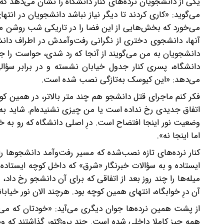
یکی از دانشجویان نرده‌های کنار دانشگاه را نشان می‌دهد که 
می‌گوید: «کاری کردند تا دیگر نیاز نباشد دانشجویان در انته
می‌خورد که بخش‌هایی از این فضا را در تاریکی شب روشن می‌ک
آنها، دانشجوی دختری از نگرانی رفت‌و‌آمدش در اطراف دا
دانشجویان به من می‌گویند از آنجا که رد شدی، حواست را جمع
دانشگاه، پسری کنار جدول خیابان نشسته و در برابر سؤال
می‌دهد: «این کیوسک به‌تازگی نصب شده است.
فکر کنم ماجرای قتل دانشجو هم چند متر بالاتر، در همین کوچ
اتفاق جدیدی رخ نداده است یا من چیزی نشنیده‌ام. شاید به 
وضعیت نور اینجا افتضاح است. درِ اصلی دانشگاه که رو به خیا
اما اینجا نه».
کنار نرده‌های تازه نصب‌شده که مسیر رفت‌و‌آمد دانشجوها را
ایستاده و به سؤالات خبرنگار «شرق» که داخل کوچه ایستاده
میله‌ها را چند روز بعد از اتفاقی که برای آن دانشجو رخ داد،
آن درِ خوابگاه، انتهای همین کوچه بود. هر‌چند‌ الان نور خی
از پشت همین نرده‌ها‌ جوان دیگری می‌آید: «خودتان که می‌ب
همه چیز کاملا داخلی شده است. چند پروژکتور گذاشتند که و