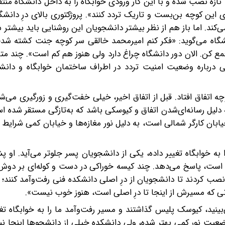
تازه نصب شده و با این کار ورودی خوابگاه را به داخل دانشگاه منتقل
ای این کوچه‌ بن‌بست و تاریک تردد کنند». پروژکتوری بالای درِ دانش
ند. اما باز هم از نظر بیشتر دانشجویان این روشنایی باید بیشتر ش
نشگاه می‌گوید: «فکر کنم امیرمحمد خالقی سر کوچه جنت کشته شد؛
 کن. الان دور دانشگاه چراغ دارد ولی هنوز هم کم است». چند متر دو
ی درباره وضعیت امنیت تردد در اطراف ساختمان خوابگاه و دانش
ه اتفاق افتاد. قبل از اتفاق اخیر، خیلی خفت‌گیری و زورگیری می‌شد
دلیل رسانه‌ای‌شدن اتفاق و کیوسکی باشد که به‌تازگی مستقر شده اس
بان کارگر شمالی است، به‌ دلیل نور مغازه‌ها و خیابان کمی شرایط ب
 به خوابگاه تغییر داده، یکی از دانشجویان پسر جلوتر می‌آید. او پ
 است، پاسخ می‌دهد. چند کیسه خوراکی در دست و کوله‌ای بر دوش 
 نصب کردند تا دانشجویان از درِ اصلی دانشکده فنی رفت‌و‌آمد کنند؛ 
ابانی که مسیرش از اینجا تا درِ اصلی است، هنوز خوب نیست».
ینید، کیوسک پلیس گذاشتند و مسیر رفت‌و‌آمد ما را به خوابگاه تغی
ضعیت نور کمی بهتر شده، ولی دانشکده خیلی از دانشجوها اینجا ن