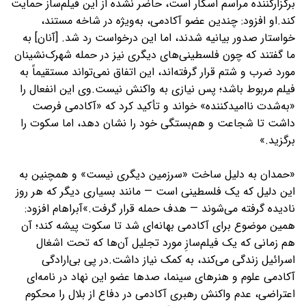
برگزارکننده مراسم اسکار است، حاضر نشده از این فیلم‌ساز حمایت
کند.او افزود: چندین عضو آکادمی، به‌ویژه در شاخه مستند،
خواستار صدور بیانیه شدند، اما این درخواست رد شد. [آنان] به
ما گفتند که چون فلسطینی‌های دیگری نیز در حمله شهرک‌نشینان
مورد ضرب و شتم قرار گرفته‌اند، این اتفاق نمی‌تواند مستقیماً به
فیلم مربوط باشد؛ پس نیازی به واکنش نیست.وی این انفعال را
«به‌شدت ناامیدکننده» خواند و تأکید کرد که «آکادمی فرصت
داشت تا شجاعت و هم‌بستگی خود را نشان دهد، اما سکوت را
برگزید.»
«حمدان به دلیل ساخت «سرزمین دیگری نیست» و همچنین به
این دلیل که یک فلسطینی است — مانند بسیاری دیگر که هر روز
نادیده گرفته می‌شوند — هدف حمله قرار گرفت.»آبراهام افزود:
همین موضوع برای آکادمی بهانه‌ای شد تا سکوت پیشه کند؛ آن
هم زمانی که یک فیلم‌سازِ مورد تجلیل آن‌ها که تحت اشغال
اسرائیل زندگی می‌کند، به کمک نیاز داشت.در پی بی‌ارادگی
آکادمی علوم و هنرهای سینما، صدها عضو این نهاد در نامه‌ای
اعتراضی، عدم واکنش رهبری آکادمی در دفاع از بلال را محکوم