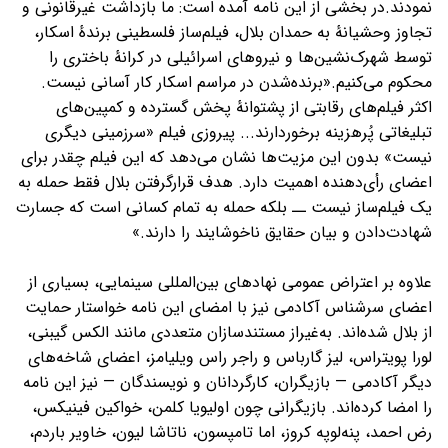
نمودند.در بخشی از این نامه آمده است: ما بازداشت غیرقانونی و
تجاوز وحشیانهٔ به حمدان بلال، فیلم‌ساز فلسطینی برندهٔ اسکار،
توسط شهرک‌نشین‌ها و نیروهای اسرائیلی در کرانهٔ باختری را
محکوم می‌کنیم.«برنده‌شدن در مراسم اسکار کار آسانی نیست.
اکثر فیلم‌های رقابتی از پشتوانهٔ پخش گسترده و کمپین‌های
تبلیغاتی پُرهزینه برخوردارند... پیروزی فیلم «سرزمینی دیگری
نیست» بدون این مزیت‌ها نشان می‌دهد که این فیلم چقدر برای
اعضای رأی‌دهنده اهمیت دارد. هدف قرارگرفتن بلال فقط حمله به
یک فیلم‌ساز نیست ــ بلکه حمله به تمام کسانی است که جسارت
شهادت‌دادن و بیان حقایق ناخوشایند را دارند.»
علاوه بر اعتراض عمومی نهادهای بین‌المللی سینمایی، بسیاری از
اعضای سرشناس آکادمی نیز با امضای این نامه خواستار حمایت
از بلال شده‌اند. به‌غیراز مستندسازان متعددی مانند الکس گیبنی،
لورا پویتراس، لیز گارباس و راجر راس ویلیامز، اعضای شاخه‌های
دیگر آکادمی — بازیگران، کارگردانان و نویسندگان — نیز این نامه
را امضا کرده‌اند. بازیگرانی چون اولیویا کلمن، خواکین فینیکس،
رض احمد، پنه‌لوپه کروز، اما تامپسون، ناتاشا لیون، خاویر باردم،