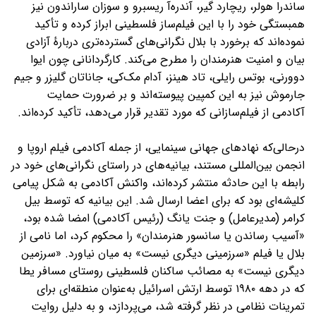
ساندرا هولر، ریچارد گیر، آندره‌آ ریسبرو و سوزان ساراندون نیز
همبستگی خود را با این فیلم‌ساز فلسطینی ابراز کرده‌ و تأکید
نموده‌اند که برخورد با بلال نگرانی‌های گسترده‌تری دربارهٔ آزادی
بیان و امنیت هنرمندان را مطرح می‌کند. کارگردانانی چون ایوا
دوورنی، بوتس رایلی، تاد هینز، آدام مک‌کی، جاناتان گلیزر و جیم
جارموش نیز به این کمپین پیوسته‌اند و بر ضرورت حمایت
آکادمی از فیلم‌سازانی که مورد تقدیر قرار می‌دهد، تأکید کرده‌اند.
درحالی‌که نهادهای جهانی سینمایی، از جمله آکادمی فیلم اروپا و
انجمن بین‌المللی مستند، بیانیه‌های در راستای نگرانی‌های خود در
رابطه با این حادثه منتشر کرده‌اند، واکنش آکادمی به شکل پیامی
کلیشه‌ای بود که برای اعضا ارسال شد. این بیانیه که توسط بیل
کرامر (مدیرعامل) و جنت یانگ (رئیس آکادمی) امضا شده بود،
«آسیب رساندن یا سانسور هنرمندان» را محکوم کرد، اما نامی از
بلال یا فیلم «سرزمینی دیگری نیست» به میان نیاورد. «سرزمین
دیگری نیست» به مصائب ساکنان فلسطینی روستای مسافر یطا
که در دهه ۱۹۸۰ توسط ارتش اسرائیل به‌عنوان منطقه‌ای برای
تمرینات نظامی در نظر گرفته شد، می‌پردازد، و به دلیل روایت