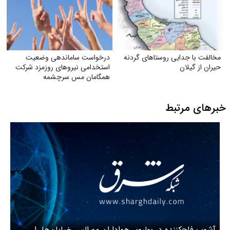
مخالفت با جدایی روستاهای گردنه
درخواست ساماندهی وضعیت
حیران از گیلان
استخدامی نیروهای روزمزد شرکت
همگامان مس سرچشمه
خبرهای مرتبط
آشوب فلج‌کننده در بولیوی هواداران مورالس خیابان‌ها را