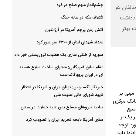
چشم‌انداز مبهم صلح در غزه
الفان هر
یادداشت
ائتلاف مکه در سایه جنگ
 بهتر
آتش زدن پرچم آمریکا در آرژانتین
تعداد شهدای لبنان از ۴۳۰۰ نفر عبور کرد
سوریه از خنثی سازی یک عملیات تروریستی خبر داد
مقام سابق آمریکایی: ماجرای ساخت سلاح هسته
ای در ایران پروپاگانداست
خبرنگار آکسیوس: توافق ایران و آمریکا در انتظار
مبنی بر
تایید شورای عالی امنیت ملی
بانک مرکزی
بیانیه نیروهای مسلح یمن علیه حملات عربستان
منبع
 یک از
سنای آمریکا لایحه تحریم ایران را تصویب کرد
ورد توجه
تدا باید