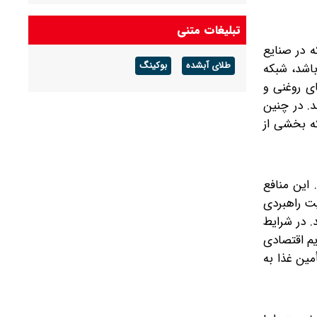
تبلیغات متنی
 در صنایع
طلای آبشده
بوکینگ
باشد، شبکه
ی روغنی و
د. در چنین
که بخشی از
این منافع
ت راهبردی
. در شرایط
یم اقتصادی
مین غذا به