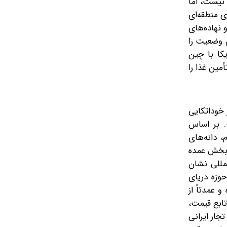
Foo) مردود بوده ومورد پذیرش نیست، اما
ی منطقه‌ای
 نهاده‌های
ن وضعیت را
ه‌ای آمریکا با چین
مین غذا را
 خوداتکایی
. بر اساس
و، گندم، دانه‌های
و بخش عمده
لمللی نشان
حوزه دریای
 عمدتاً از
تابع قیمت،
جار ایرانی