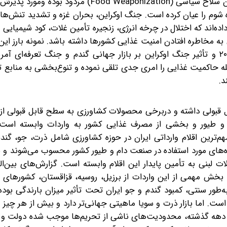
اگرچه در ادبیات رسمی روابط بین‌الملل استفاده از غذا به عنوان سلاح سیاسی (d Weaponization
 شوم را عیان کرده است. جنگ اوکراین، بحران غزه و تشدید تنش‌ها
ده‌اند که اختلال در چرخه انرژی، زنجیره تأمین غلات، کود شیمیایی و
 به مخاطره افتادن امنیت غذایی کشورها داشته باشد. نمونه بارز ای
می‌توان در محدودیت‌های صادرات غلات روسیه در سال ۲۰۲۲ و تأثیر جنگ اوکراین بر بازار جهانی گندم و جنگ تعرف
 حاکمیت غذایی را امری جدی تلقی نموده و تنوع‌بخشی به منابع تأ
د.
بل قبولی داشته و دربرخی محصولات کشاورزی به سطح قابل قبولی از
و طیور و بخشی از مصرف غذایی کشور به واردات وابسته است
های سازمان خواربار و کشاورزی ملل متحد (FAO)، مهم‌ترین اقلام وارداتی ایران در حوزه کشاورزی شامل ذرت، ج
اده‌های مورد استفاده در صنعت دام و طیور کشور محسوب می‌شوند 
 لبنی به تأمین پایدار این اقلام وابسته است. گزارش‌های بین‌ا
و بخش مهمی از این واردات از برزیل، روسیه، قزاقستان، کشورهای 
‌طور سنتی، کمبود گندم و جو ایران تحت تأثیر میزان بارندگی بوده و
ت. اما بازار ذرت و سویا ماهیتی جهانی‌تر دارد و بیش از هر چیز 
دو دهه گذشته، محدودیت‌های ناشی از تحریم‌ها موجب شده دولت و ت