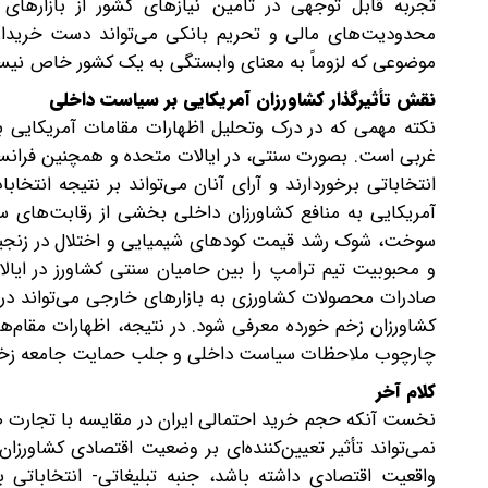
تجربه قابل توجهی در تأمین نیازهای کشور از بازاره
محدودیت‌های مالی و تحریم بانکی می‌تواند دست خریدار ایر
موضوعی که لزوماً به معنای وابستگی به یک کشور خاص نی
نقش تأثیرگذار کشاورزان آمریکایی بر سیاست داخلی
نکته مهمی که در درک وتحلیل اظهارات مقامات آمریکایی با
غربی است. بصورت سنتی، در ایالات متحده و همچنین فرانسه
انتخاباتی برخوردارند و آرای آنان می‌تواند بر نتیجه انتخاب
آمریکایی به منافع کشاورزان داخلی بخشی از رقابت‌های س
سوخت، شوک رشد قیمت کودهای شیمیایی و اختلال در زنجیره
و محبوبیت تیم ترامپ را بین حامیان سنتی کشاورز در ایا
صادرات محصولات کشاورزی به بازارهای خارجی می‌تواند در
کشاورزان زخم خورده معرفی شود. در نتیجه، اظهارات مقام‌ها
چارچوب ملاحظات سیاست داخلی و جلب حمایت جامعه زخم خور
کلام آخر
نخست آنکه حجم خرید احتمالی ایران در مقایسه با تجارت صد
نمی‌تواند تأثیر تعیین‌کننده‌ای بر وضعیت اقتصادی کشاورزا
واقعیت اقتصادی داشته باشد، جنبه تبلیغاتی- انتخاباتی ب