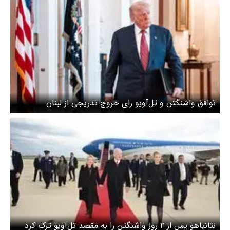
توافق واشنگتن و تل‌آویو رای خروج تدریجی از لبنان
نتانیاهو پس از ۴ روز واشنگتن را به مقصد تل‌آویو ترک کرد