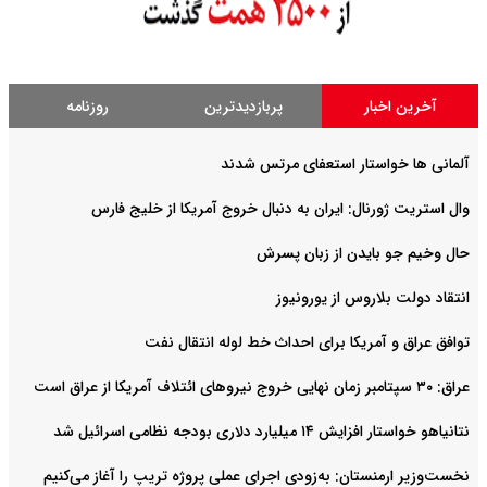
آخرین اخبار
پربازدیدترین
روزنامه
آلمانی ها خواستار استعفای مرتس شدند
وال استریت ژورنال: ایران به دنبال خروج آمریکا از خلیج فارس
حال وخیم جو بایدن از زبان پسرش
انتقاد دولت بلاروس از یورونیوز
توافق عراق و آمریکا برای احداث خط لوله انتقال نفت
عراق: ۳۰ سپتامبر زمان نهایی خروج نیروهای ائتلاف آمریکا از عراق است
نتانیاهو خواستار افزایش ۱۴ میلیارد دلاری بودجه نظامی اسرائیل شد
نخست‌وزیر ارمنستان: به‌زودی اجرای عملی پروژه تریپ را آغاز می‌کنیم