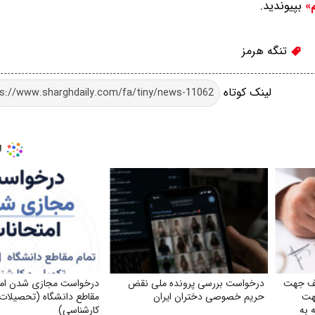
بپیوندید.
م»
تنگه هرمز
لینک کوتاه
کف جهت
درخواست بررسی پرونده ملی نقض
درخواست مجازی شدن امتح
جهت
حریم خصوصی دختران ایران
مقاطع دانشگاه (تحصیلات 
 به
کارشناسی)