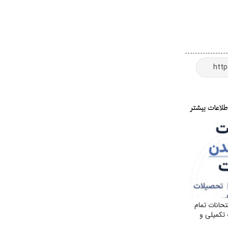
انات تمام
تکمیلی و