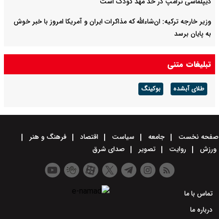
دیپلماسی ترامپ در حد مهد کودک است
وزیر خارجه ترکیه: ان‌شاءالله که مذاکرات ایران و آمریکا امروز با خبر خوش
به پایان برسد
تبادل اطلاعاتی آمریکا با اوکراین در بحبوجه حملات سنگین روسیه مجددا
تبلیغات متنی
افزایش یافت
طلای آبشده
بوکینگ
صفحه نخست
جامعه
سیاست
اقتصاد
فرهنگ و هنر
ورزش
روایت
تصویر
صدای شرق
تماس با ما
درباره ما