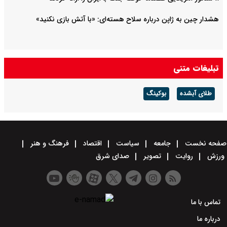
هشدار چین به ژاپن درباره سلاح هسته‌ای: «با آتش بازی نکنید»
تبلیغات متنی
طلای آبشده
بوکینگ
صفحه نخست
جامعه
سیاست
اقتصاد
فرهنگ و هنر
ورزش
روایت
تصویر
صدای شرق
تماس با ما
درباره ما