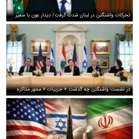
تحرکات واشنگتن در لبنان شدت گرفت/ دیدار عون با سفیر
آمریکا
در نشست واشنگتن چه گذشت + جزییات ۷ محور مذاکره