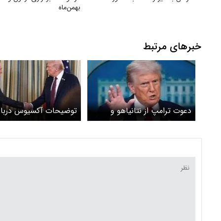
بهمن‌ماه
خبرهای مرتبط
دعوت ترامپ از نتانیاهو و
توضیحات آکسیوس دربار
جوزف عون در کاخ سفید
توافق ترامپ و نتاتیاهو د
ایران