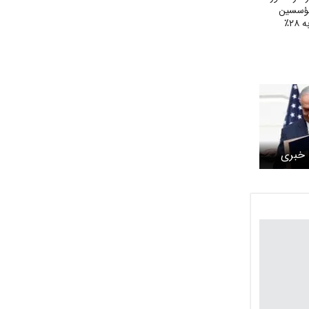
مؤسسین
۲٪
 خبری