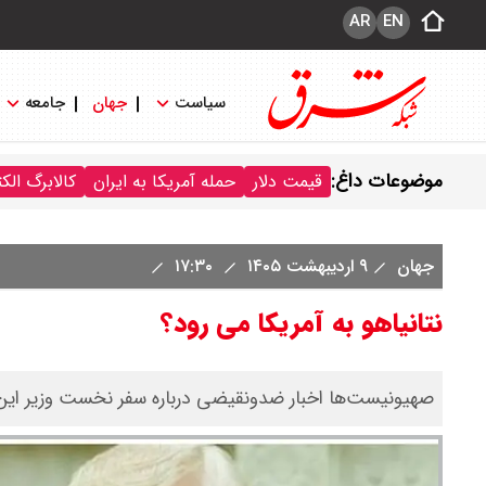
AR
EN
سیاست
جهان
جامعه
موضوعات داغ:
قیمت دلار
حمله آمریکا به ایران
کالابرگ الک
جهان
۹ اردیبهشت ۱۴۰۵
۱۷:۳۰
نتانیاهو به آمریکا می رود؟
صهیونیست‌ها اخبار ضدونقیضی درباره سفر نخست وزیر این رژ