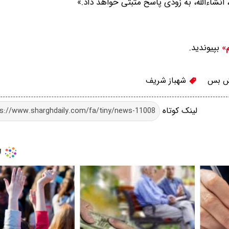
شاءالله، به زودی پاسخ مثبتی خواهد داد.»
بپیوندید.
م»
 بس
شهباز شریف
لینک کوتاه