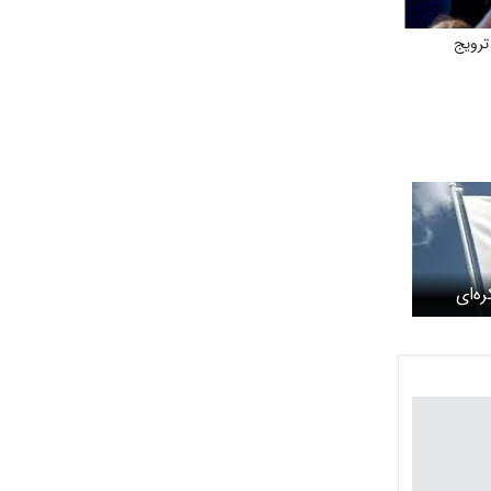
ترویج
ه‌ای