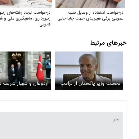
درخواست استفاده از وسایل نقلیه
درخواست ایجاد رشته‌های زنبو
عمومی برقی هیبریدی جهت جابه‌جایی
زنبورداری، ماهیگیری ملی و شک
قانونی
خبرهای مرتبط
نخست وزیر پاکستان از ترامپ
اردوغان و شهباز شریف در
برای تمدید آتش بس تشکر کرد
آتش‌بس گفتگو کردند
/ ابراز امیدواری برای پایان
دائمی مناقشه و رسیدن به یک
توافق صلح جامع