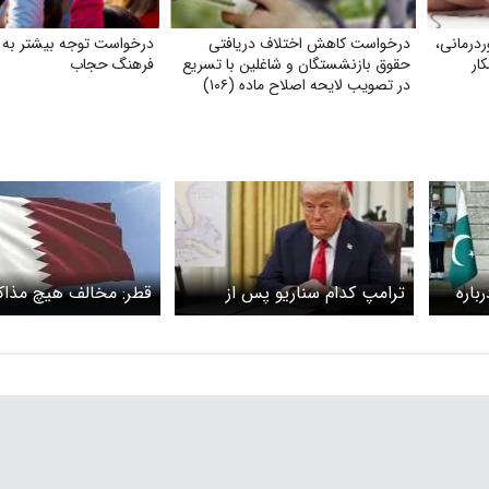
ردرمانی،
درخواست کاهش اختلاف دریافتی
درخواست توجه بیشتر به 
ار
حقوق بازنشستگان و شاغلین با تسریع
فرهنگ حجاب
در تصویب لایحه اصلاح ماده (۱۰۶)
قانون
باره
ترامپ کدام سناریو پس از
قطر: مخالف هیچ مذاکر
آتش‌بس با ایران انتخاب
برای آتش‌بس نیستیم
می‌کند؟